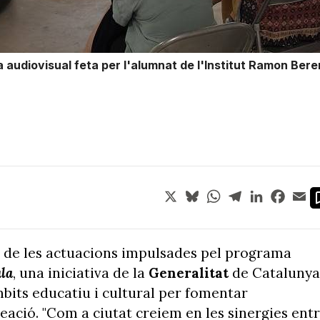
audiovisual feta per l'alumnat de l'Institut Ramon Beren
X
Bluesky
WhatsApp
Telegram
LinkedIn
Face
Em
s de les actuacions impulsades pel
programa
ula
, una iniciativa de la
Generalitat
de Catalunya
bits educatiu i cultural per fomentar
creació. "Com a ciutat creiem en les sinergies ent