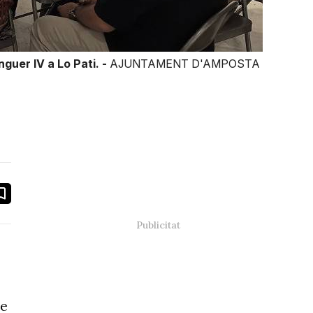
guer IV a Lo Pati. -
AJUNTAMENT D'AMPOSTA
book
ail
re