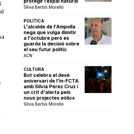
protegir l’espai natural
t
Sílvia Berbís Morelló
al
POLÍTICA
L'alcalde de l'Ampolla
nega que vulga dimitir
sa
a l'octubre però es
guarda la decisió sobre
el seu futur polític
ACN
CULTURA
Bot celebra el desè
aniversari de l'in-FCTA
e
amb Sílvia Pérez Cruz i
un crit d'alerta pels
nous projectes eòlics
Sílvia Berbís Morelló