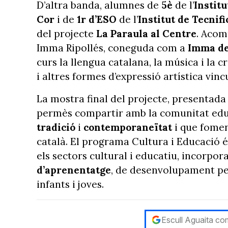
D’altra banda, alumnes de
5è
de l’
Institu
Cor
i de
1r d’ESO
de l’
Institut
de Tecnifi
del projecte
La Paraula al Centre
. Acom
Imma Ripollés, coneguda com a
Imma de
curs la llengua catalana, la música i la c
i altres formes d’expressió artística vinc
La mostra final del projecte, presentada 
permès compartir amb la comunitat educa
tradició
i
contemporaneïtat
i que foment
català. El programa Cultura i Educació és
els sectors cultural i educatiu, incorpora
d’aprenentatge
, de desenvolupament per
infants i joves.
Escull Aguaita com