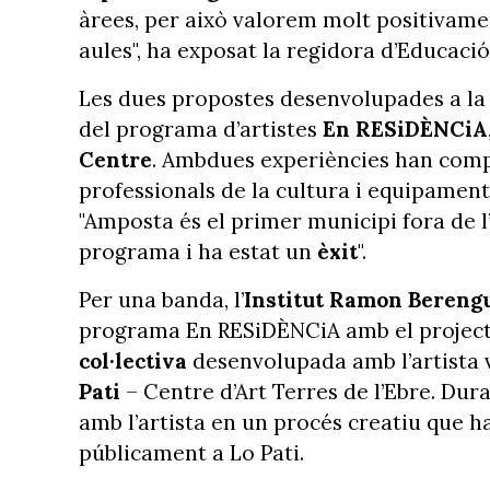
àrees, per això valorem molt positivamen
aules", ha exposat la regidora d’Educació
Les dues propostes desenvolupades a la 
del programa d’artistes
En RESiDÈNCiA
Centre
. Ambdues experiències han compt
professionals de la cultura i equipament
"Amposta és el primer municipi fora de l
programa i ha estat un
èxit
".
Per una banda, l’
Institut
Ramon Berengu
programa En RESiDÈNCiA amb el projec
col·lectiva
desenvolupada amb l’artista 
Pati
– Centre d’Art Terres de l’Ebre. Dur
amb l’artista en un procés creatiu que 
públicament a Lo Pati.