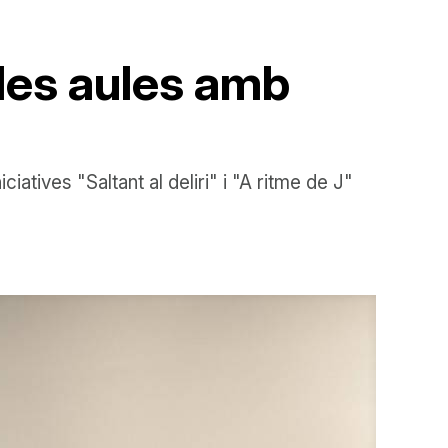
 les aules amb
atives "Saltant al deliri" i "A ritme de J"