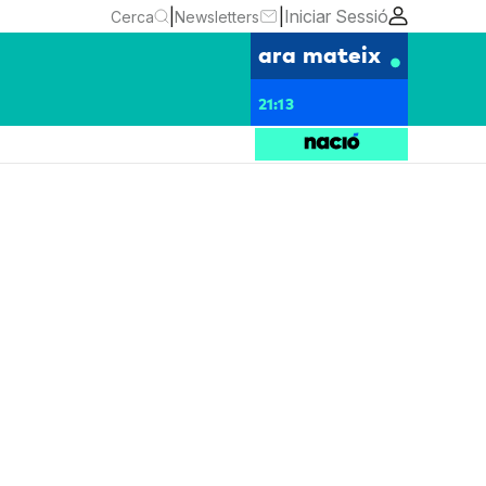
|
|
Iniciar Sessió
Cerca
Newsletters
ara mateix
21:13