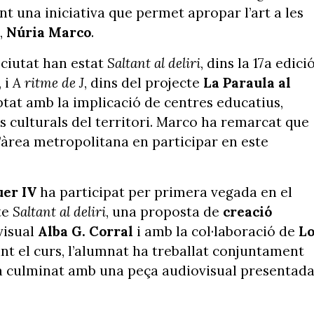
t una iniciativa que permet apropar l’art a les
,
Núria Marco
.
ciutat han estat
Saltant al deliri
, dins la 17a edici
, i
A ritme de J
, dins del projecte
La Paraula al
at amb la implicació de centres educatius,
s culturals del territori. Marco ha remarcat que
’àrea metropolitana en participar en este
er IV
ha participat per primera vegada en el
te
Saltant al deliri
, una proposta de
creació
visual
Alba G. Corral
i amb la col·laboració de
L
ant el curs, l’alumnat ha treballat conjuntament
ha culminat amb una peça audiovisual presentad