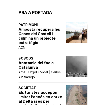
ARA A PORTADA
ó
PATRIMONI
Amposta recupera les
Cases del Castell i
culmina un projecte
estratègic
ACN
BOSCOS
Anatomia del foc a
Catalunya
Arnau Urgell i Vidal | Carlos
o
Albaladejo
SOCIETAT
a
Els turistes accepten
limitar l’accés en cotxe
al Delta si és per