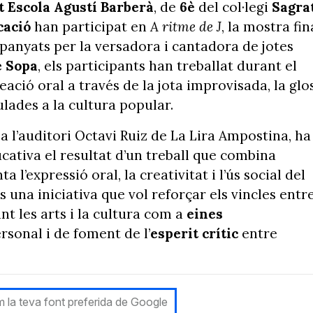
t
Escola Agustí Barberà
, de
6è
del col·legi
Sagra
cació
han participat en
A ritme de J
, la mostra fin
panyats per la versadora i cantadora de jotes
 Sopa
, els participants han treballat durant el
reació oral a través de la jota improvisada, la glo
ulades a la cultura popular.
a l’auditori Octavi Ruiz de La Lira Ampostina, ha
tiva el resultat d’un treball que combina
a l’expressió oral, la creativitat i l’ús social del
 una iniciativa que vol reforçar els vincles entr
nt les arts i la cultura com a
eines
sonal i de foment de l’
esperit
crític
entre
 la teva font preferida de Google