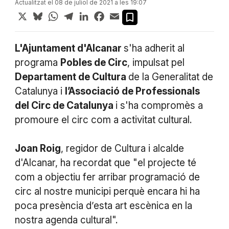
Actualitzat el 08 de juliol de 2021 a les 19:07
X
Bluesky
WhatsApp
Telegram
LinkedIn
Facebook
Email
L'Ajuntament d'Alcanar
s'ha adherit al
programa
Pobles de Circ
, impulsat pel
Departament de Cultura
de la Generalitat de
Catalunya i
l’Associació de Professionals
del Circ de Catalunya
i s'ha compromès a
promoure el circ com a activitat cultural.
Joan Roig
, regidor de Cultura i alcalde
d'Alcanar, ha recordat que "el projecte té
com a objectiu fer arribar programació de
circ al nostre municipi perquè encara hi ha
poca presència d’esta art escènica en la
nostra agenda cultural".