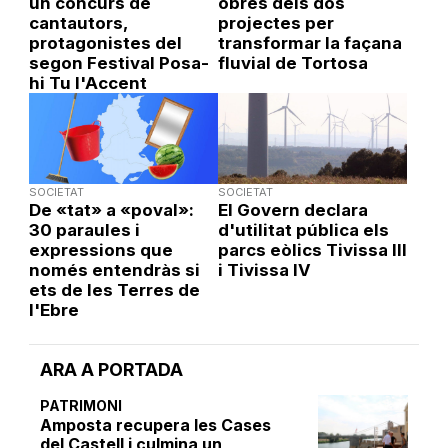
un concurs de
obres dels dos
cantautors,
projectes per
protagonistes del
transformar la façana
segon Festival Posa-
fluvial de Tortosa
hi Tu l'Accent
SOCIETAT
SOCIETAT
De «tat» a «poval»:
El Govern declara
30 paraules i
d'utilitat pública els
expressions que
parcs eòlics Tivissa III
només entendràs si
i Tivissa IV
ets de les Terres de
l'Ebre
ARA A PORTADA
PATRIMONI
Amposta recupera les Cases
del Castell i culmina un