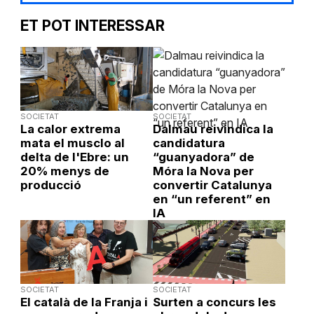
ET POT INTERESSAR
SOCIETAT
SOCIETAT
La calor extrema
Dalmau reivindica la
mata el musclo al
candidatura
delta de l'Ebre: un
“guanyadora” de
20% menys de
Móra la Nova per
producció
convertir Catalunya
en “un referent” en
IA
SOCIETAT
SOCIETAT
El català de la Franja i
Surten a concurs les