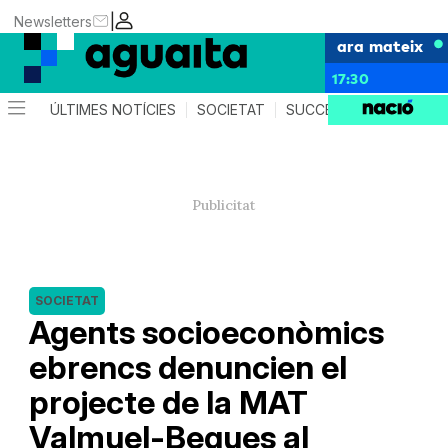
|
Newsletters
ara mateix
17:30
ÚLTIMES NOTÍCIES
SOCIETAT
SUCCESSOS
AGEND
SOCIETAT
Agents socioeconòmics
ebrencs denuncien el
projecte de la MAT
Valmuel-Begues al