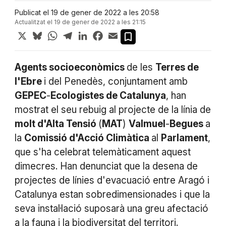
Publicat el 19 de gener de 2022 a les 20:58
Actualitzat el 19 de gener de 2022 a les 21:15
X
Bluesky
WhatsApp
Telegram
LinkedIn
Facebook
Email
Agents socioeconòmics
de les
Terres de
l'Ebre
i del Penedès, conjuntament amb
GEPEC
-
Ecologistes de Catalunya
, han
mostrat el seu rebuig al projecte de la línia de
molt d'Alta Tensió
(
MAT
)
Valmuel
-
Begues
a
la
Comissió d'Acció Climàtica
al
Parlament
,
que s'ha celebrat telemàticament aquest
dimecres. Han denunciat que la desena de
projectes de línies d'evacuació entre Aragó i
Catalunya estan sobredimensionades i que la
seva instal·lació suposarà una greu afectació
a la fauna i la biodiversitat del territori.