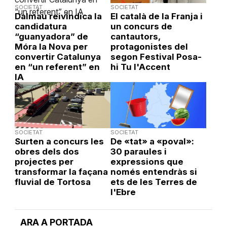
SOCIETAT
SOCIETAT
Dalmau reivindica la
El català de la Franja i
candidatura
un concurs de
“guanyadora” de
cantautors,
Móra la Nova per
protagonistes del
convertir Catalunya
segon Festival Posa-
en “un referent” en
hi Tu l'Accent
IA
SOCIETAT
SOCIETAT
Surten a concurs les
De «tat» a «poval»:
obres dels dos
30 paraules i
projectes per
expressions que
transformar la façana
només entendràs si
fluvial de Tortosa
ets de les Terres de
l'Ebre
ARA A PORTADA