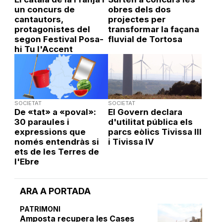
un concurs de
obres dels dos
cantautors,
projectes per
protagonistes del
transformar la façana
segon Festival Posa-
fluvial de Tortosa
hi Tu l'Accent
SOCIETAT
SOCIETAT
De «tat» a «poval»:
El Govern declara
30 paraules i
d'utilitat pública els
expressions que
parcs eòlics Tivissa III
només entendràs si
i Tivissa IV
ets de les Terres de
l'Ebre
ARA A PORTADA
PATRIMONI
Amposta recupera les Cases