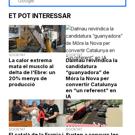
Google
ET POT INTERESSAR
SOCIETAT
SOCIETAT
La calor extrema
Dalmau reivindica la
mata el musclo al
candidatura
delta de l'Ebre: un
“guanyadora” de
20% menys de
Móra la Nova per
producció
convertir Catalunya
en “un referent” en
IA
SOCIETAT
SOCIETAT
El català de la Franja i
Surten a concurs les