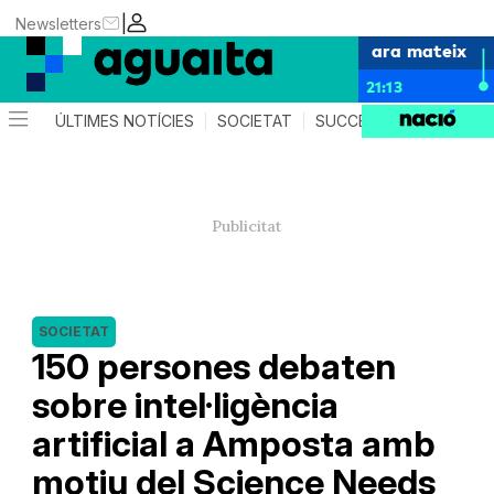
|
Newsletters
ara mateix
21:13
ÚLTIMES NOTÍCIES
SOCIETAT
SUCCESSOS
AGEND
SOCIETAT
150 persones debaten
sobre intel·ligència
artificial a Amposta amb
motiu del Science Needs