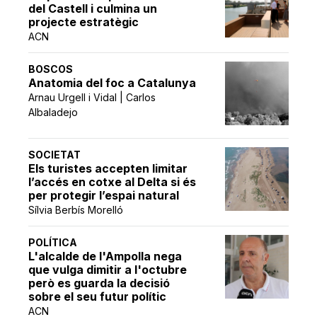
del Castell i culmina un
projecte estratègic
ACN
BOSCOS
Anatomia del foc a Catalunya
Arnau Urgell i Vidal | Carlos
Albaladejo
SOCIETAT
Els turistes accepten limitar
l’accés en cotxe al Delta si és
per protegir l’espai natural
Sílvia Berbís Morelló
POLÍTICA
L'alcalde de l'Ampolla nega
que vulga dimitir a l'octubre
però es guarda la decisió
sobre el seu futur polític
ACN