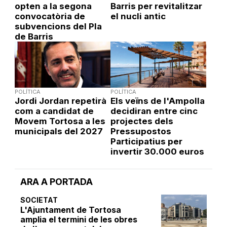
opten a la segona
Barris per revitalitzar
convocatòria de
el nucli antic
subvencions del Pla
de Barris
POLÍTICA
POLÍTICA
Jordi Jordan repetirà
Els veïns de l'Ampolla
com a candidat de
decidiran entre cinc
Movem Tortosa a les
projectes dels
municipals del 2027
Pressupostos
Participatius per
invertir 30.000 euros
ARA A PORTADA
SOCIETAT
L'Ajuntament de Tortosa
amplia el termini de les obres