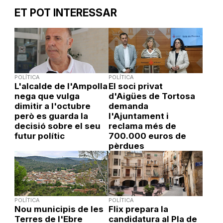
ET POT INTERESSAR
POLÍTICA
POLÍTICA
L'alcalde de l'Ampolla
El soci privat
nega que vulga
d'Aigües de Tortosa
dimitir a l'octubre
demanda
però es guarda la
l'Ajuntament i
decisió sobre el seu
reclama més de
futur polític
700.000 euros de
pèrdues
POLÍTICA
POLÍTICA
Nou municipis de les
Flix prepara la
Terres de l'Ebre
candidatura al Pla de