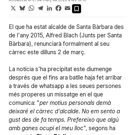
X
Bluesky
WhatsApp
Telegram
LinkedIn
Facebook
Email
El que ha estat alcalde de Santa Bàrbara des
de l'any 2015, Alfred Blach (Junts per Santa
Bàrbara), renunciarà formalment al seu
càrrec este dilluns 2 de març.
La notícia s'ha precipitat este diumenge
després que el fins ara batlle haja fet arribar
a través de whatsapp a les seues persones
més properes un missatge en el que
comunica: "
per motius personals demà
deixaré el càrrec d'alcalde. No em sento a
gust des de fa temps. Prefereixo que algú
amb ganes ocupi el meu lloc
", segons ha