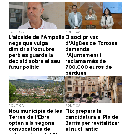
POLÍTICA
POLÍTICA
L'alcalde de l'Ampolla
El soci privat
nega que vulga
d'Aigües de Tortosa
dimitir a l'octubre
demanda
però es guarda la
l'Ajuntament i
decisió sobre el seu
reclama més de
futur polític
700.000 euros de
pèrdues
POLÍTICA
POLÍTICA
Nou municipis de les
Flix prepara la
Terres de l'Ebre
candidatura al Pla de
opten a la segona
Barris per revitalitzar
convocatòria de
el nucli antic