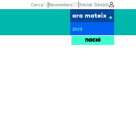
|
|
Iniciar Sessió
Cerca
Newsletters
ara mateix
21:13