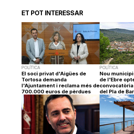
ET POT INTERESSAR
POLÍTICA
POLÍTICA
El soci privat d'Aigües de
Nou municipi
Tortosa demanda
de l'Ebre opt
l'Ajuntament i reclama més de
convocatòria
700.000 euros de pèrdues
del Pla de Bar