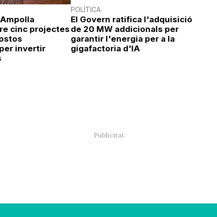
POLÍTICA
l'Ampolla
El Govern ratifica l'adquisició
re cinc projectes
de 20 MW addicionals per
ostos
garantir l'energia per a la
per invertir
gigafactoria d'IA
s