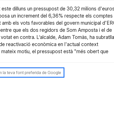
 este dilluns un pressupost de 30,32 milions d'euro
 suposa un increment del 6,36% respecte els comptes
at amb els vots favorables del govern municipal d'E
 mentre que els dos regidors de Som Amposta i el de
votat en contra. L’alcalde, Adam Tomàs, ha subratlla
i de reactivació econòmica en l'actual context
te mateix motiu, el pressupost està "més obert que
 la teva font preferida de Google