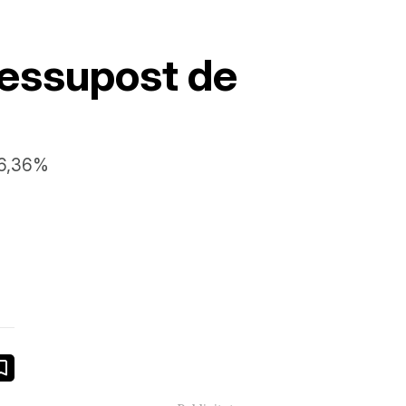
ressupost de
l 6,36%
book
ail