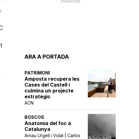
s
RC
t
ARA A PORTADA
PATRIMONI
Amposta recupera les
Cases del Castell i
culmina un projecte
estratègic
ACN
BOSCOS
Anatomia del foc a
Catalunya
Arnau Urgell i Vidal | Carlos