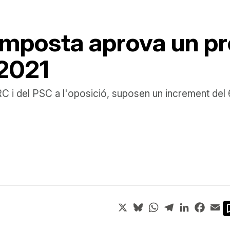
Amposta aprova un p
2021
RC i del PSC a l'oposició, suposen un increment de
X
Bluesky
WhatsApp
Telegram
LinkedIn
Face
Em