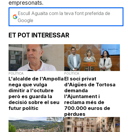
empresonats.
Escull Aguaita com la teva font preferida de
Google
ET POT INTERESSAR
POLÍTICA
POLÍTICA
L'alcalde de l'Ampolla
El soci privat
nega que vulga
d'Aigües de Tortosa
dimitir a l'octubre
demanda
però es guarda la
l'Ajuntament i
decisió sobre el seu
reclama més de
futur polític
700.000 euros de
pèrdues