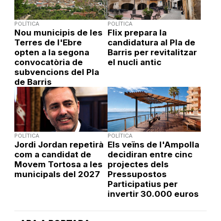
POLÍTICA
POLÍTICA
Nou municipis de les
Flix prepara la
Terres de l'Ebre
candidatura al Pla de
opten a la segona
Barris per revitalitzar
convocatòria de
el nucli antic
subvencions del Pla
de Barris
POLÍTICA
POLÍTICA
Jordi Jordan repetirà
Els veïns de l'Ampolla
com a candidat de
decidiran entre cinc
Movem Tortosa a les
projectes dels
municipals del 2027
Pressupostos
Participatius per
invertir 30.000 euros