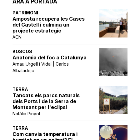
ARA A PORTADA
PATRIMONI
Amposta recupera les Cases
del Castell i culmina un
projecte estratègic
ACN
BOSCOS
Anatomia del foc a Catalunya
Arnau Urgell i Vidal | Carlos
Albaladejo
TERRA
Tancats els parcs naturals
dels Ports i de la Serra de
Montsant per l'eclipsi
Natàlia Pinyol
TERRA
Com canvia temperatura i
humitat en un eclipsi? El