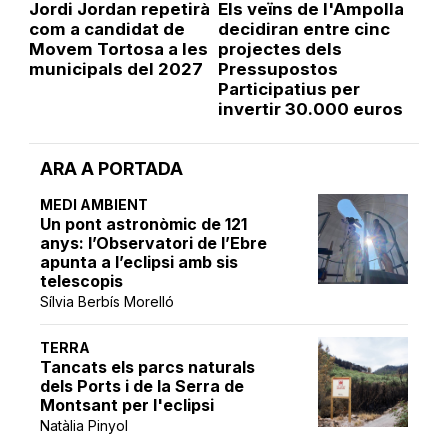
Jordi Jordan repetirà
Els veïns de l'Ampolla
com a candidat de
decidiran entre cinc
Movem Tortosa a les
projectes dels
municipals del 2027
Pressupostos
Participatius per
invertir 30.000 euros
ARA A PORTADA
MEDI AMBIENT
Un pont astronòmic de 121
anys: l’Observatori de l’Ebre
apunta a l’eclipsi amb sis
telescopis
Sílvia Berbís Morelló
TERRA
Tancats els parcs naturals
dels Ports i de la Serra de
Montsant per l'eclipsi
Natàlia Pinyol