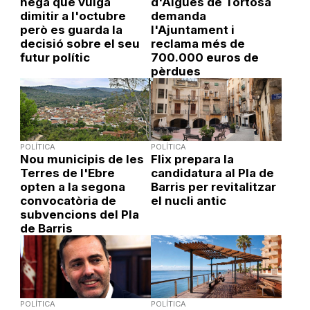
nega que vulga
d'Aigües de Tortosa
dimitir a l'octubre
demanda
però es guarda la
l'Ajuntament i
decisió sobre el seu
reclama més de
futur polític
700.000 euros de
pèrdues
POLÍTICA
POLÍTICA
Nou municipis de les
Flix prepara la
Terres de l'Ebre
candidatura al Pla de
opten a la segona
Barris per revitalitzar
convocatòria de
el nucli antic
subvencions del Pla
de Barris
POLÍTICA
POLÍTICA