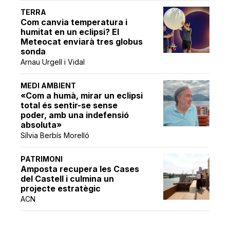
TERRA
Com canvia temperatura i
humitat en un eclipsi? El
Meteocat enviarà tres globus
sonda
Arnau Urgell i Vidal
MEDI AMBIENT
«Com a humà, mirar un eclipsi
total és sentir-se sense
poder, amb una indefensió
absoluta»
Sílvia Berbís Morelló
PATRIMONI
Amposta recupera les Cases
del Castell i culmina un
projecte estratègic
ACN