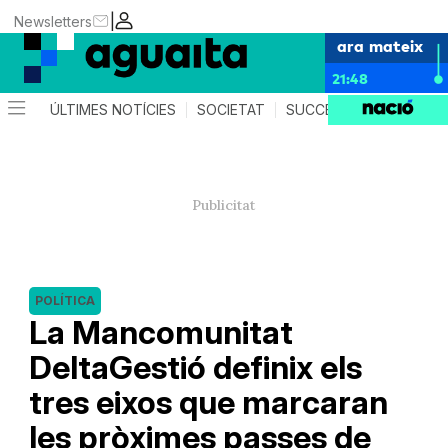
|
Newsletters
ara mateix
21:48
ÚLTIMES NOTÍCIES
SOCIETAT
SUCCESSOS
AGEND
POLÍTICA
La Mancomunitat
DeltaGestió definix els
tres eixos que marcaran
les pròximes passes de