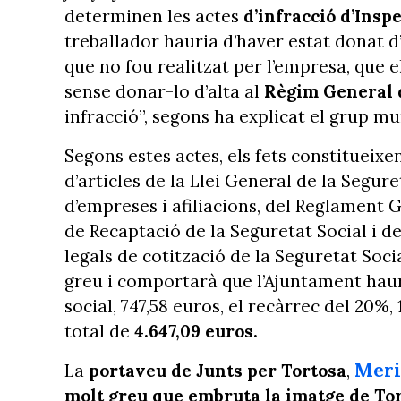
determinen les actes
d’infracció d’Insp
treballador hauria d’haver estat donat d’
que no fou realitzat per l’empresa, que e
sense donar-lo d’alta al
Règim General d
infracció”, segons ha explicat el grup mu
Segons estes actes, els fets constitueixe
d’articles de la Llei General de la Segur
d’empreses i afiliacions, del Reglament
de Recaptació de la Seguretat Social i d
legals de cotització de la Seguretat Socia
greu i comportarà que l’Ajuntament hau
social, 747,58 euros, el recàrrec del 20%, 
total de
4.647,09 euros.
Meri
La
portaveu de Junts per Tortosa
,
molt greu que embruta la imatge de Tor