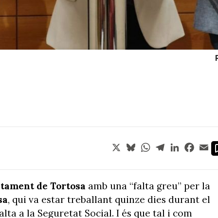
X
Bluesky
WhatsApp
Telegram
LinkedIn
Face
Em
ntament de Tortosa
amb una “falta greu” per la
sa
, qui va estar treballant quinze dies durant el
alta a la Seguretat Social. I és que tal i com