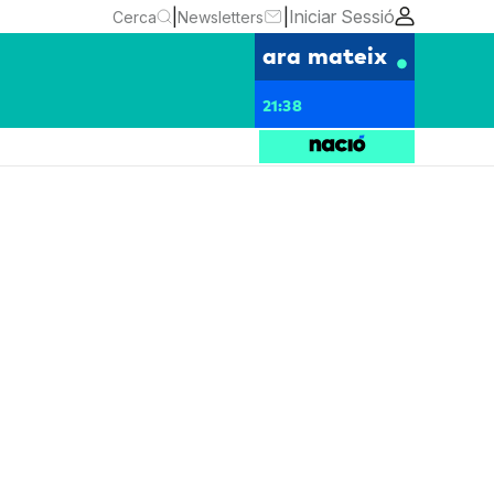
|
|
Iniciar Sessió
Cerca
Newsletters
ara mateix
21:38