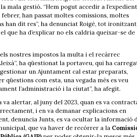
la mala gestió
.
“Hem pogut accedir a l’expedien
e febrer, han passat moltes comissions, moltes
s han dit res”, ha denunciat Roigé, tot ironitzant
el que ha d’explicar no els caldria queixar-se de
 els nostres impostos la multa i el recàrrec
leixà”, ha qüestionat la portaveu, qui ha carrega
 gestionar un Ajuntament cal estar preparats,
per qüestions com esta, una vegada més es veu
nt l’administració i la ciutat”, ha afegit.
 va alertar, al juny del 2023, quan es va contract
orrectament, i en va demanar explicacions en
nt, denuncia Junts, es va ocultar la informació 
municipal, que va haver de recórrer a la
Comissi
 Pública (GAIP)
per poder obtenir-la mesos més