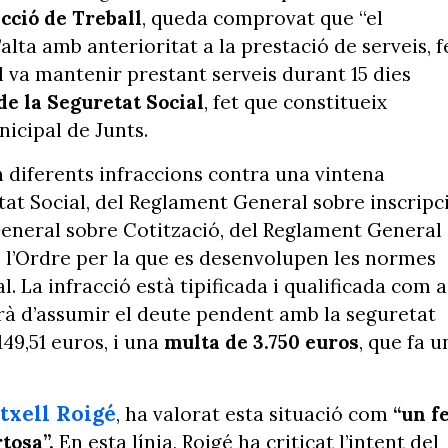
ecció de Treball
, queda comprovat que “el
alta amb anterioritat a la prestació de serveis, f
l va mantenir prestant serveis durant 15 dies
e la Seguretat Social
, fet que constitueix
nicipal de Junts.
n diferents infraccions contra una vintena
etat Social, del Reglament General sobre inscripc
 General sobre Cotització, del Reglament General
e l’Ordre per la que es desenvolupen les normes
l. La infracció està tipificada i qualificada com a
rà d’assumir el deute pendent amb la seguretat
149,51 euros, i una
multa de 3.750 euros
, que fa u
txell Roigé
, ha valorat esta situació com
“un f
tosa”.
En esta línia, Roigé ha criticat l’intent del