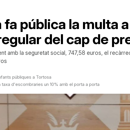
 fa pública la multa 
rregular del cap de p
nt amb la seguretat social, 747,58 euros, el recàrre
ros
infants públiques a Tortosa
la taxa d'escombraries un 10% amb el porta a porta