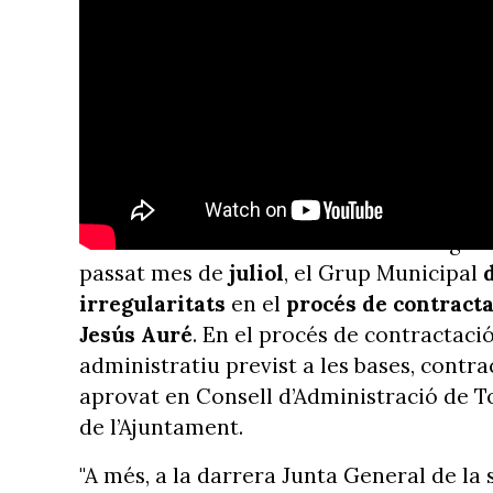
Més contractacions irregulars per
Tortosa
Esta no és la única contractació irregular
passat mes de
juliol
, el Grup Municipal
irregularitats
en el
procés de contracta
Jesús Auré
. En el procés de contractaci
administratiu previst a les bases, cont
aprovat en Consell d’Administració de Tor
de l’Ajuntament.
"A més, a la darrera Junta General de la s