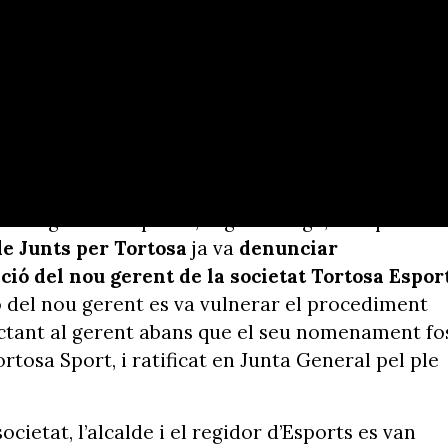
 part del tripartit segons Junts per
 del govern tripartit, segons Roigé, i és que el
de Junts per Tortosa
ja va
denunciar
ció del nou gerent de la societat Tortosa Espor
ó del nou gerent es va vulnerar el procediment
ractant al gerent abans que el seu nomenament fo
tosa Sport, i ratificat en Junta General pel ple
ocietat, l’alcalde i el regidor d’Esports es van