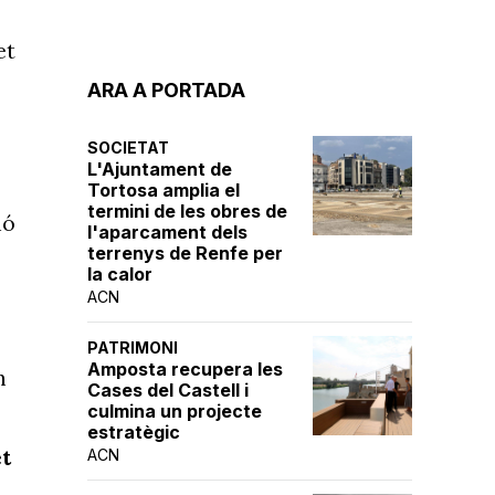
et
ARA A PORTADA
SOCIETAT
L'Ajuntament de
Tortosa amplia el
termini de les obres de
ió
l'aparcament dels
terrenys de Renfe per
la calor
ACN
PATRIMONI
Amposta recupera les
n
Cases del Castell i
culmina un projecte
estratègic
et
ACN