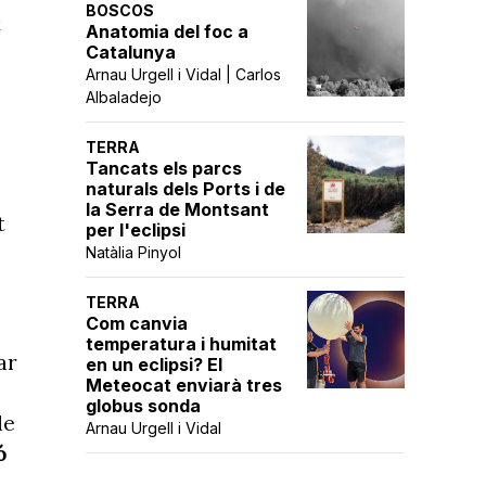
BOSCOS
t
Anatomia del foc a
Catalunya
Arnau Urgell i Vidal | Carlos
Albaladejo
TERRA
Tancats els parcs
naturals dels Ports i de
la Serra de Montsant
t
per l'eclipsi
Natàlia Pinyol
TERRA
Com canvia
temperatura i humitat
ar
en un eclipsi? El
Meteocat enviarà tres
globus sonda
de
Arnau Urgell i Vidal
ó