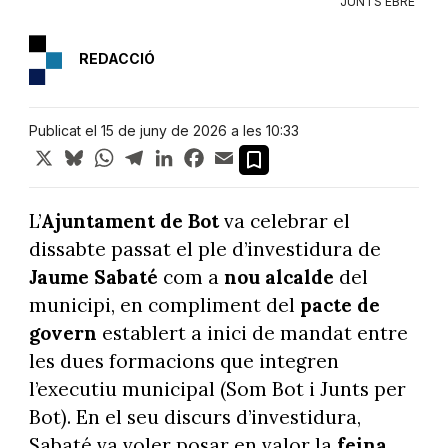
JUNTS EBRE
REDACCIÓ
Publicat el 15 de juny de 2026 a les 10:33
X
Bluesky
WhatsApp
Telegram
LinkedIn
Facebook
Email
L’
Ajuntament
de Bot
va celebrar el
dissabte passat el ple d’investidura de
Jaume Sabaté
com a
nou alcalde
del
municipi, en compliment del
pacte de
govern
establert a inici de mandat entre
les dues formacions que integren
l’executiu municipal (Som Bot i Junts per
Bot). En el seu discurs d’investidura,
Sabaté va voler posar en valor la
feina