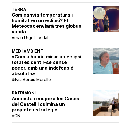
TERRA
Com canvia temperatura i
humitat en un eclipsi? El
Meteocat enviarà tres globus
sonda
Arnau Urgell i Vidal
MEDI AMBIENT
«Com a humà, mirar un eclipsi
total és sentir-se sense
poder, amb una indefensió
absoluta»
Sílvia Berbís Morelló
PATRIMONI
Amposta recupera les Cases
del Castell i culmina un
projecte estratègic
ACN