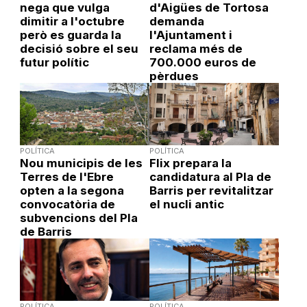
nega que vulga
d'Aigües de Tortosa
dimitir a l'octubre
demanda
però es guarda la
l'Ajuntament i
decisió sobre el seu
reclama més de
futur polític
700.000 euros de
pèrdues
POLÍTICA
POLÍTICA
Nou municipis de les
Flix prepara la
Terres de l'Ebre
candidatura al Pla de
opten a la segona
Barris per revitalitzar
convocatòria de
el nucli antic
subvencions del Pla
de Barris
POLÍTICA
POLÍTICA