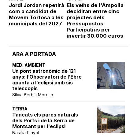
Jordi Jordan repetirà
Els veïns de l'Ampolla
com a candidat de
decidiran entre cinc
Movem Tortosa a les
projectes dels
municipals del 2027
Pressupostos
Participatius per
invertir 30.000 euros
ARA A PORTADA
MEDI AMBIENT
Un pont astronòmic de 121
anys: l’Observatori de l’Ebre
apunta a l’eclipsi amb sis
telescopis
Sílvia Berbís Morelló
TERRA
Tancats els parcs naturals
dels Ports i de la Serra de
Montsant per l'eclipsi
Natàlia Pinyol