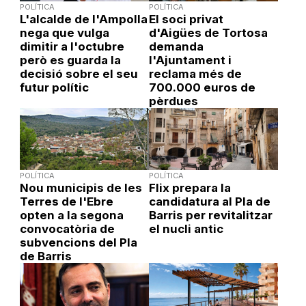
POLÍTICA
POLÍTICA
L'alcalde de l'Ampolla
El soci privat
nega que vulga
d'Aigües de Tortosa
dimitir a l'octubre
demanda
però es guarda la
l'Ajuntament i
decisió sobre el seu
reclama més de
futur polític
700.000 euros de
pèrdues
POLÍTICA
POLÍTICA
Nou municipis de les
Flix prepara la
Terres de l'Ebre
candidatura al Pla de
opten a la segona
Barris per revitalitzar
convocatòria de
el nucli antic
subvencions del Pla
de Barris