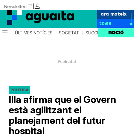
|
Newsletters
ara mateix
20:58
ÚLTIMES NOTÍCIES
SOCIETAT
SUCCESSOS
AGEND
POLÍTICA
Illa afirma que el Govern
està agilitzant el
planejament del futur
hospital