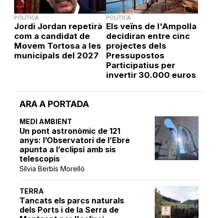
POLÍTICA
POLÍTICA
Jordi Jordan repetirà
Els veïns de l'Ampolla
com a candidat de
decidiran entre cinc
Movem Tortosa a les
projectes dels
municipals del 2027
Pressupostos
Participatius per
invertir 30.000 euros
ARA A PORTADA
MEDI AMBIENT
Un pont astronòmic de 121
anys: l’Observatori de l’Ebre
apunta a l’eclipsi amb sis
telescopis
Sílvia Berbís Morelló
TERRA
Tancats els parcs naturals
dels Ports i de la Serra de