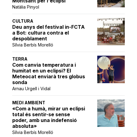
Montsant per l'eclipsi
Natàlia Pinyol
CULTURA
Deu anys del festival in-FCTA
a Bot: cultura contra el
despoblament
Sílvia Berbís Morelló
TERRA
Com canvia temperatura i
humitat en un eclipsi? El
Meteocat enviarà tres globus
sonda
Arnau Urgell i Vidal
MEDI AMBIENT
«Com a humà, mirar un eclipsi
total és sentir-se sense
poder, amb una indefensió
absoluta»
Sílvia Berbís Morelló