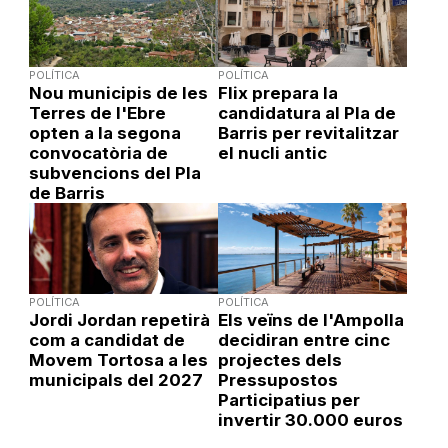
POLÍTICA
POLÍTICA
Nou municipis de les
Flix prepara la
Terres de l'Ebre
candidatura al Pla de
opten a la segona
Barris per revitalitzar
convocatòria de
el nucli antic
subvencions del Pla
de Barris
POLÍTICA
POLÍTICA
Jordi Jordan repetirà
Els veïns de l'Ampolla
com a candidat de
decidiran entre cinc
Movem Tortosa a les
projectes dels
municipals del 2027
Pressupostos
Participatius per
invertir 30.000 euros