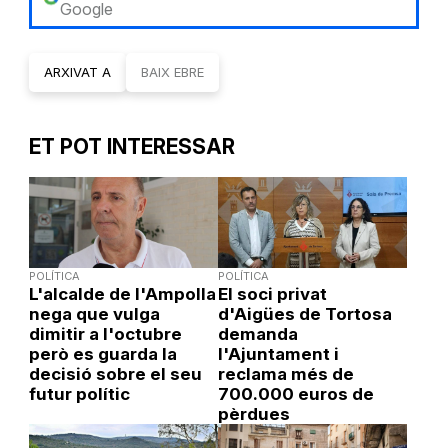
Google
ARXIVAT A
BAIX EBRE
ET POT INTERESSAR
POLÍTICA
POLÍTICA
L'alcalde de l'Ampolla
El soci privat
nega que vulga
d'Aigües de Tortosa
dimitir a l'octubre
demanda
però es guarda la
l'Ajuntament i
decisió sobre el seu
reclama més de
futur polític
700.000 euros de
pèrdues