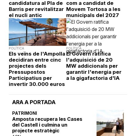
candidatura al Pla de
com a candidat de
Barris per revitalitzar
Movem Tortosa a les
el nucli antic
municipals del 2027
POLÍTICA
POLÍTICA
Els veïns de l'Ampolla
El Govern ratifica
decidiran entre cinc
l'adquisició de 20
projectes dels
MW addicionals per
Pressupostos
garantir l'energia per
Participatius per
a la gigafactoria d'IA
invertir 30.000 euros
ARA A PORTADA
PATRIMONI
Amposta recupera les Cases
del Castell i culmina un
projecte estratègic