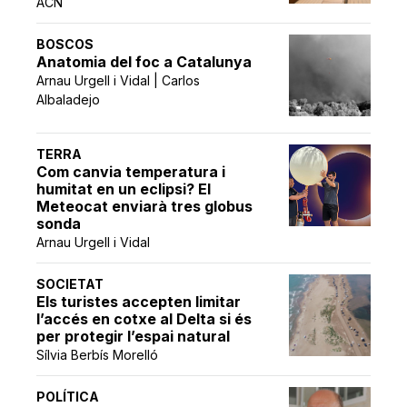
ACN
BOSCOS
Anatomia del foc a Catalunya
Arnau Urgell i Vidal | Carlos
Albaladejo
TERRA
Com canvia temperatura i
humitat en un eclipsi? El
Meteocat enviarà tres globus
sonda
Arnau Urgell i Vidal
SOCIETAT
Els turistes accepten limitar
l’accés en cotxe al Delta si és
per protegir l’espai natural
Sílvia Berbís Morelló
POLÍTICA