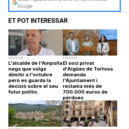
Google
ET POT INTERESSAR
POLÍTICA
POLÍTICA
L'alcalde de l'Ampolla
El soci privat
nega que vulga
d'Aigües de Tortosa
dimitir a l'octubre
demanda
però es guarda la
l'Ajuntament i
decisió sobre el seu
reclama més de
futur polític
700.000 euros de
pèrdues
POLÍTICA
POLÍTICA