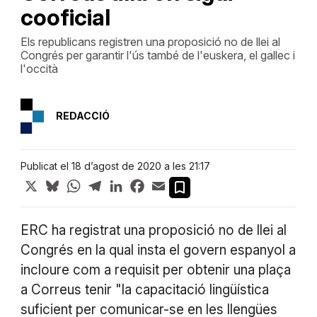
cooficial
Els republicans registren una proposició no de llei al
Congrés per garantir l'ús també de l'euskera, el gallec i
l'occità
REDACCIÓ
Publicat el 18 d’agost de 2020 a les 21:17
X
Bluesky
WhatsApp
Telegram
LinkedIn
Facebook
Email
ERC ha registrat una proposició no de llei al
Congrés en la qual insta el govern espanyol a
incloure com a requisit per obtenir una plaça
a Correus tenir "la capacitació lingüística
suficient per comunicar-se en les llengües