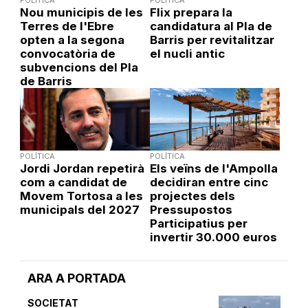
Nou municipis de les
Flix prepara la
Terres de l'Ebre
candidatura al Pla de
opten a la segona
Barris per revitalitzar
convocatòria de
el nucli antic
subvencions del Pla
de Barris
POLÍTICA
POLÍTICA
Jordi Jordan repetirà
Els veïns de l'Ampolla
com a candidat de
decidiran entre cinc
Movem Tortosa a les
projectes dels
municipals del 2027
Pressupostos
Participatius per
invertir 30.000 euros
ARA A PORTADA
SOCIETAT