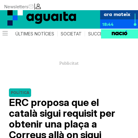
|
Newsletters
ara mateix
18:44
ÚLTIMES NOTÍCIES
SOCIETAT
SUCCESSOS
AGEND
POLÍTICA
ERC proposa que el
català sigui requisit per
obtenir una plaça a
Correus allà on sigui