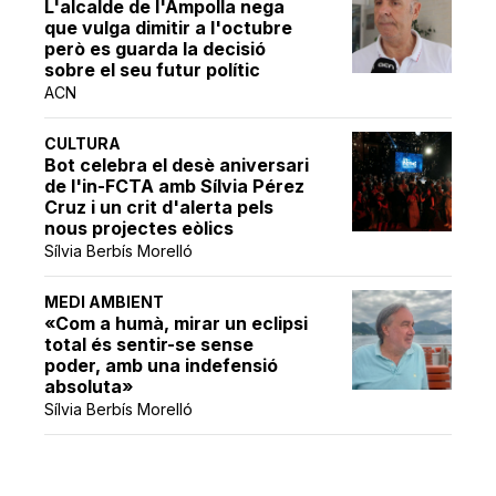
L'alcalde de l'Ampolla nega
que vulga dimitir a l'octubre
però es guarda la decisió
sobre el seu futur polític
ACN
CULTURA
Bot celebra el desè aniversari
de l'in-FCTA amb Sílvia Pérez
Cruz i un crit d'alerta pels
nous projectes eòlics
Sílvia Berbís Morelló
MEDI AMBIENT
«Com a humà, mirar un eclipsi
total és sentir-se sense
poder, amb una indefensió
absoluta»
Sílvia Berbís Morelló