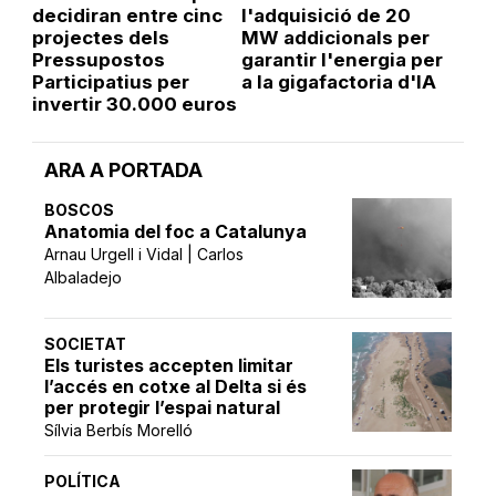
decidiran entre cinc
l'adquisició de 20
projectes dels
MW addicionals per
Pressupostos
garantir l'energia per
Participatius per
a la gigafactoria d'IA
invertir 30.000 euros
ARA A PORTADA
BOSCOS
Anatomia del foc a Catalunya
Arnau Urgell i Vidal | Carlos
Albaladejo
SOCIETAT
Els turistes accepten limitar
l’accés en cotxe al Delta si és
per protegir l’espai natural
Sílvia Berbís Morelló
POLÍTICA