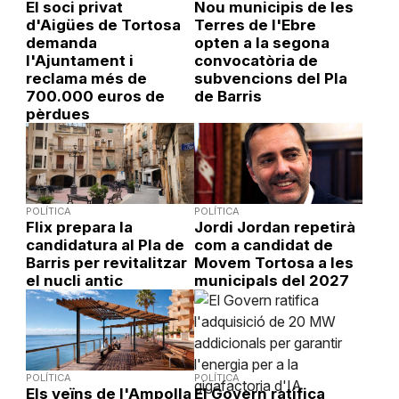
El soci privat
Nou municipis de les
d'Aigües de Tortosa
Terres de l'Ebre
demanda
opten a la segona
l'Ajuntament i
convocatòria de
reclama més de
subvencions del Pla
700.000 euros de
de Barris
pèrdues
POLÍTICA
POLÍTICA
Flix prepara la
Jordi Jordan repetirà
candidatura al Pla de
com a candidat de
Barris per revitalitzar
Movem Tortosa a les
el nucli antic
municipals del 2027
POLÍTICA
POLÍTICA
Els veïns de l'Ampolla
El Govern ratifica