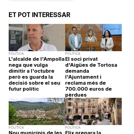
ET POT INTERESSAR
POLÍTICA
POLÍTICA
L'alcalde de l'Ampolla
El soci privat
nega que vulga
d'Aigües de Tortosa
dimitir a l'octubre
demanda
però es guarda la
l'Ajuntament i
decisió sobre el seu
reclama més de
futur polític
700.000 euros de
pèrdues
POLÍTICA
POLÍTICA
Nou municipis de les
Flix prepara la