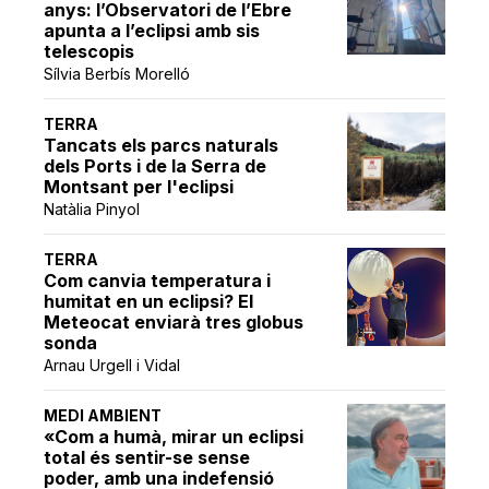
anys: l’Observatori de l’Ebre
apunta a l’eclipsi amb sis
telescopis
Sílvia Berbís Morelló
TERRA
Tancats els parcs naturals
dels Ports i de la Serra de
Montsant per l'eclipsi
Natàlia Pinyol
TERRA
Com canvia temperatura i
humitat en un eclipsi? El
Meteocat enviarà tres globus
sonda
Arnau Urgell i Vidal
MEDI AMBIENT
«Com a humà, mirar un eclipsi
total és sentir-se sense
poder, amb una indefensió