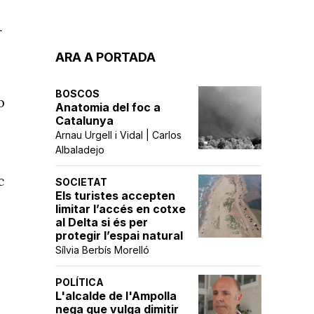
r
ARA A PORTADA
BOSCOS
b
Anatomia del foc a
Catalunya
Arnau Urgell i Vidal | Carlos
Albaladejo
c
SOCIETAT
Els turistes accepten
limitar l’accés en cotxe
al Delta si és per
protegir l’espai natural
Sílvia Berbís Morelló
POLÍTICA
L'alcalde de l'Ampolla
s
nega que vulga dimitir