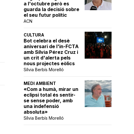
a l'octubre però es
guarda la decisió sobre
el seu futur polític
ACN
a
CULTURA
Bot celebra el desè
aniversari de l'in-FCTA
amb Sílvia Pérez Cruz i
un crit d'alerta pels
nous projectes eòlics
Sílvia Berbís Morelló
MEDI AMBIENT
«Com a humà, mirar un
eclipsi total és sentir-
se sense poder, amb
una indefensió
absoluta»
Sílvia Berbís Morelló