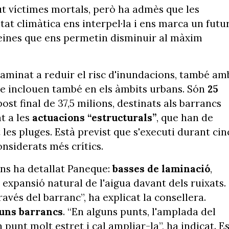
ut víctimes mortals, però ha admès que les
tat climàtica ens interpel·la i ens marca un futu
eines que ens permetin disminuir al màxim
aminat a reduir el risc d'inundacions, també am
e inclouen també en els àmbits urbans. Són
25
t final de 37,5 milions, destinats als barrancs
t a les
actuacions “estructurals”
, que han de
es pluges. Està previst que s'executi durant cin
onsiderats més crítics.
ns ha detallat Paneque:
basses de laminació
,
expansió natural de l'aigua davant dels ruixats.
avés del barranc”, ha explicat la consellera.
guns barrancs
. “En alguns punts, l'amplada del
 punt molt estret i cal ampliar-la”, ha indicat. E