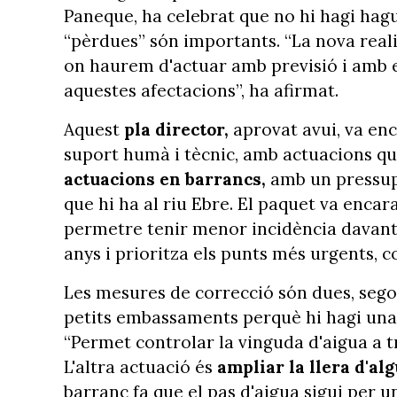
Paneque, ha celebrat que no hi hagi hag
“pèrdues” són importants. “La nova reali
on haurem d'actuar amb previsió i amb 
aquestes afectacions”, ha afirmat.
Aquest
pla director,
aprovat avui, va enc
suport humà i tècnic, amb actuacions qu
actuacions en barrancs,
amb un pressupos
que hi ha al riu Ebre. El paquet va encara
permetre tenir menor incidència davant l
anys i prioritza els punts més urgents, c
Les mesures de correcció són dues, sego
petits embassaments perquè hi hagi una 
“Permet controlar la vinguda d'aigua a tr
L'altra actuació és
ampliar la llera d'al
barranc fa que el pas d'aigua sigui per un