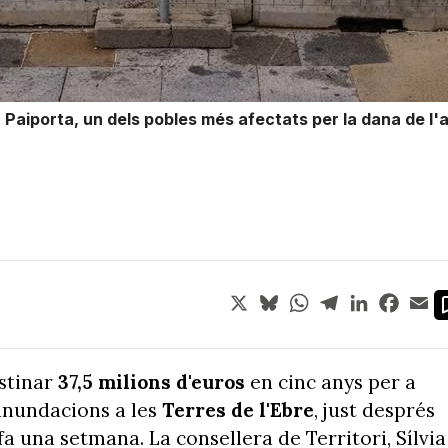
a Paiporta, un dels pobles més afectats per la dana de l'
X
Bluesky
WhatsApp
Telegram
LinkedIn
Face
Em
stinar
37,5 milions d'euros
en cinc anys per a
'inundacions a les
Terres de l'Ebre
, just després
fa una setmana. La consellera de Territori, Sílvia