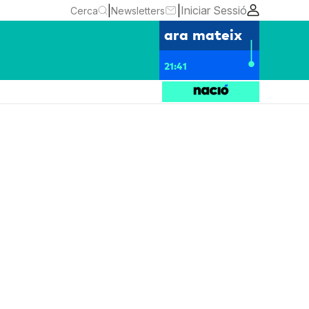
|
|
Iniciar Sessió
Cerca
Newsletters
ara mateix
21:41