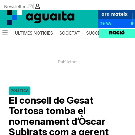
|
Newsletters
ara mateix
21:38
ÚLTIMES NOTÍCIES
SOCIETAT
SUCCESSOS
AGEND
POLÍTICA
El consell de Gesat
Tortosa tomba el
nomenament d’Òscar
Subirats com a gerent