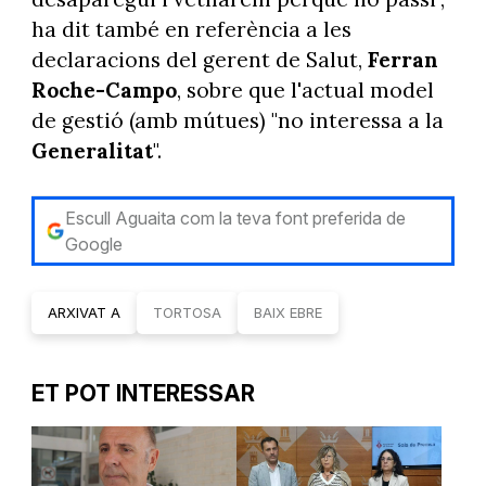
ha dit també en referència a les
declaracions del gerent de Salut,
Ferran
Roche-Campo
, sobre que l'actual model
de gestió (amb mútues) "no interessa a la
Generalitat
".
Escull Aguaita com la teva font preferida de
Google
ARXIVAT A
TORTOSA
BAIX EBRE
ET POT INTERESSAR