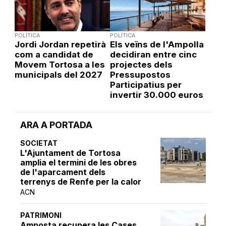
POLÍTICA
POLÍTICA
Jordi Jordan repetirà
Els veïns de l'Ampolla
com a candidat de
decidiran entre cinc
Movem Tortosa a les
projectes dels
municipals del 2027
Pressupostos
Participatius per
invertir 30.000 euros
ARA A PORTADA
SOCIETAT
L'Ajuntament de Tortosa
amplia el termini de les obres
de l'aparcament dels
terrenys de Renfe per la calor
ACN
PATRIMONI
Amposta recupera les Cases