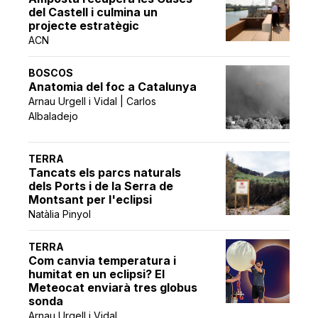
del Castell i culmina un
projecte estratègic
ACN
BOSCOS
Anatomia del foc a Catalunya
Arnau Urgell i Vidal | Carlos
Albaladejo
TERRA
Tancats els parcs naturals
dels Ports i de la Serra de
Montsant per l'eclipsi
Natàlia Pinyol
TERRA
Com canvia temperatura i
humitat en un eclipsi? El
Meteocat enviarà tres globus
sonda
Arnau Urgell i Vidal