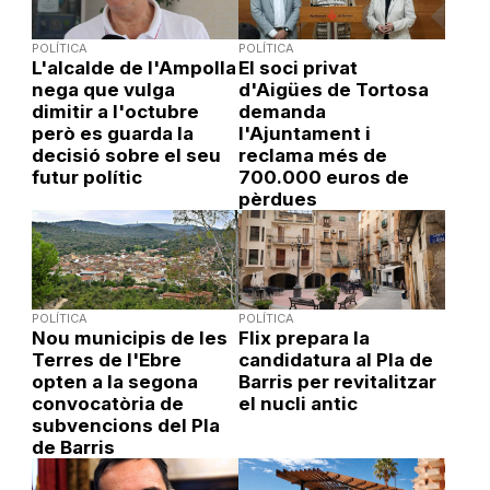
POLÍTICA
POLÍTICA
L'alcalde de l'Ampolla
El soci privat
nega que vulga
d'Aigües de Tortosa
dimitir a l'octubre
demanda
però es guarda la
l'Ajuntament i
decisió sobre el seu
reclama més de
futur polític
700.000 euros de
pèrdues
POLÍTICA
POLÍTICA
Nou municipis de les
Flix prepara la
Terres de l'Ebre
candidatura al Pla de
opten a la segona
Barris per revitalitzar
convocatòria de
el nucli antic
subvencions del Pla
de Barris