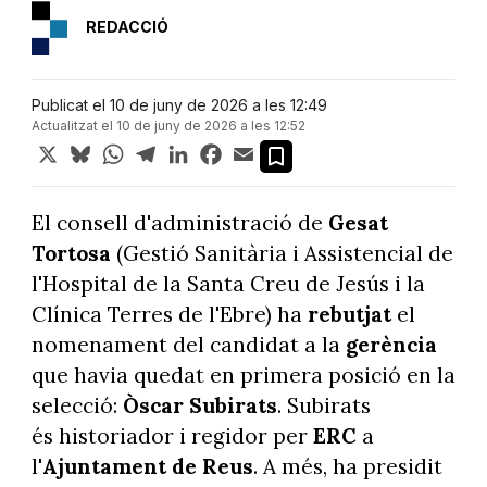
REDACCIÓ
Publicat el 10 de juny de 2026 a les 12:49
Actualitzat el 10 de juny de 2026 a les 12:52
X
Bluesky
WhatsApp
Telegram
LinkedIn
Facebook
Email
El consell d'administració de
Gesat
Tortosa
(Gestió Sanitària i Assistencial de
l'Hospital de la Santa Creu de Jesús i la
Clínica Terres de l'Ebre) ha
rebutjat
el
nomenament del candidat a la
gerència
que havia quedat en primera posició en la
selecció:
Òscar Subirats
. Subirats
és historiador i regidor per
ERC
a
l'
Ajuntament
de Reus
. A més, ha presidit