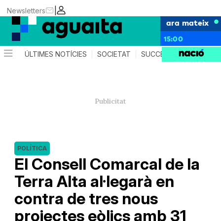
|
Newsletters
ara mateix
15:00
ÚLTIMES NOTÍCIES
SOCIETAT
SUCCESSOS
AGEND
POLÍTICA
El Consell Comarcal de la
Terra Alta al·legarà en
contra de tres nous
projectes eòlics amb 31