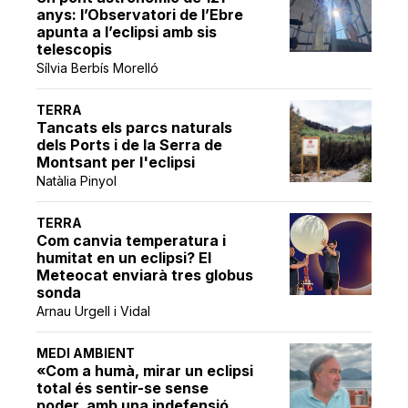
anys: l’Observatori de l’Ebre
apunta a l’eclipsi amb sis
telescopis
Sílvia Berbís Morelló
TERRA
Tancats els parcs naturals
dels Ports i de la Serra de
Montsant per l'eclipsi
Natàlia Pinyol
TERRA
Com canvia temperatura i
humitat en un eclipsi? El
Meteocat enviarà tres globus
sonda
Arnau Urgell i Vidal
MEDI AMBIENT
«Com a humà, mirar un eclipsi
total és sentir-se sense
poder, amb una indefensió