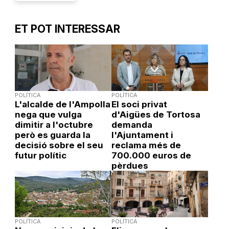
ET POT INTERESSAR
POLÍTICA
POLÍTICA
L'alcalde de l'Ampolla
El soci privat
nega que vulga
d'Aigües de Tortosa
dimitir a l'octubre
demanda
però es guarda la
l'Ajuntament i
decisió sobre el seu
reclama més de
futur polític
700.000 euros de
pèrdues
POLÍTICA
POLÍTICA