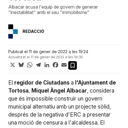
Albacar acusa l'equip de govern de generar
"inestabilitat" amb el seu "immobilisme"
REDACCIÓ
Publicat el 11 de gener de 2022 a les 19:24
Actualitzat el 11 de gener de 2022 a les 19:35
X
Bluesky
WhatsApp
Telegram
LinkedIn
Facebook
Email
El
regidor
de
Ciutadans
a
l'Ajuntament
de
Tortosa
,
Miquel
Àngel
Albacar
, considera
que és impossible construir un govern
municipal alternatiu amb un projecte sòlid,
després de la negativa d'ERC a presentar
una moció de censura a l'alcaldessa. El