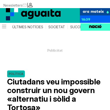
|
Newsletters
ara mateix
16:39
ÚLTIMES NOTÍCIES
SOCIETAT
SUCCESSOS
AGEND
POLÍTICA
Ciutadans veu impossible
construir un nou govern
«alternatiu i sòlid a
Tortosa»