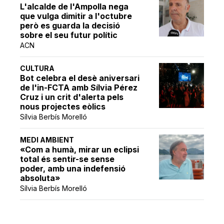
L'alcalde de l'Ampolla nega
que vulga dimitir a l'octubre
però es guarda la decisió
sobre el seu futur polític
ACN
CULTURA
Bot celebra el desè aniversari
de l'in-FCTA amb Sílvia Pérez
Cruz i un crit d'alerta pels
nous projectes eòlics
Sílvia Berbís Morelló
MEDI AMBIENT
«Com a humà, mirar un eclipsi
total és sentir-se sense
poder, amb una indefensió
absoluta»
Sílvia Berbís Morelló