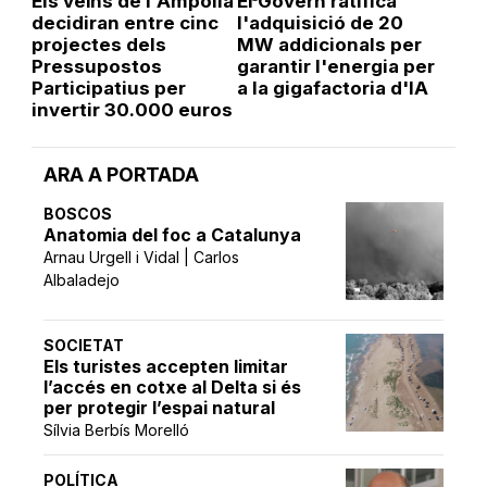
Els veïns de l'Ampolla
El Govern ratifica
decidiran entre cinc
l'adquisició de 20
projectes dels
MW addicionals per
Pressupostos
garantir l'energia per
Participatius per
a la gigafactoria d'IA
invertir 30.000 euros
ARA A PORTADA
BOSCOS
Anatomia del foc a Catalunya
Arnau Urgell i Vidal | Carlos
Albaladejo
SOCIETAT
Els turistes accepten limitar
l’accés en cotxe al Delta si és
per protegir l’espai natural
Sílvia Berbís Morelló
POLÍTICA