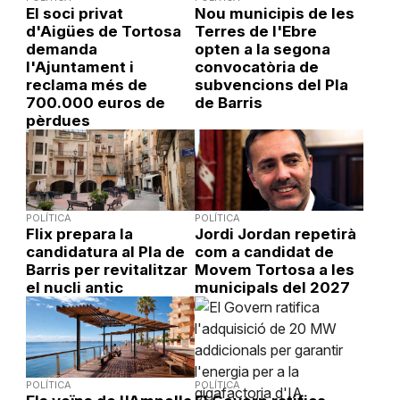
El soci privat
Nou municipis de les
d'Aigües de Tortosa
Terres de l'Ebre
demanda
opten a la segona
l'Ajuntament i
convocatòria de
reclama més de
subvencions del Pla
700.000 euros de
de Barris
pèrdues
POLÍTICA
POLÍTICA
Flix prepara la
Jordi Jordan repetirà
candidatura al Pla de
com a candidat de
Barris per revitalitzar
Movem Tortosa a les
el nucli antic
municipals del 2027
POLÍTICA
POLÍTICA