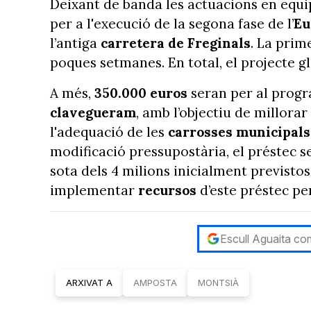
Deixant de banda les actuacions en equ
per a l'execució de la segona fase de l’
Eu
l’antiga
carretera de Freginals
. La prim
poques setmanes. En total, el projecte g
A més,
350.000 euros
seran per al progr
clavegueram
, amb l’objectiu de millorar 
l'adequació de les
carrosses municipal
modificació pressupostària, el préstec se
sota dels 4 milions inicialment previsto
implementar
recursos
d’este préstec pe
Escull Aguaita com
ARXIVAT A
AMPOSTA
MONTSIÀ