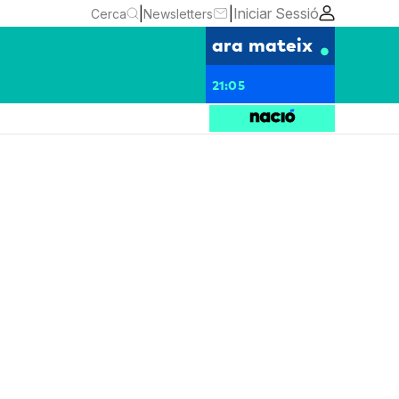
|
|
Iniciar Sessió
Cerca
Newsletters
ara mateix
21:05