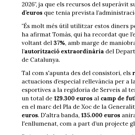
2026", ja que els recursos del superàvit 
d’euros
que tenia prevista l’administrac
"És molt més útil utilitzar estos diners 
ha afirmat Tomàs, qui ha recordat que l
voltant del
37%
, amb marge de maniobra 
l’
autorització
extraordinària
del Depart
de Catalunya.
Tal com s'apunta des del consistori, els
actuacions d’especial rellevància per a l
esportives a la regidoria de Serveis al te
un total de
129.300 euros
al
camp de fu
en el marc del Pla de Xoc de la Generalit
euros
. D'altra banda,
135.000 euros
anir
l'enllumenat, com a part d’un projecte g