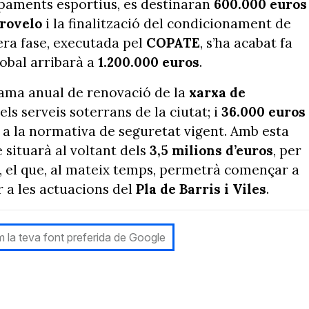
ipaments esportius, es destinaran
600.000 euros
rovelo
i la finalització del condicionament de
era fase, executada pel
COPATE
, s’ha acabat fa
lobal arribarà a
1.200.000 euros
.
ama anual de renovació de la
xarxa de
els serveis soterrans de la ciutat; i
36.000 euros
s
a la normativa de seguretat vigent. Amb esta
 situarà al voltant dels
3,5 milions d’euros
, per
s, el que, al mateix temps, permetrà començar a
r a les actuacions del
Pla de Barris i Viles
.
 la teva font preferida de Google