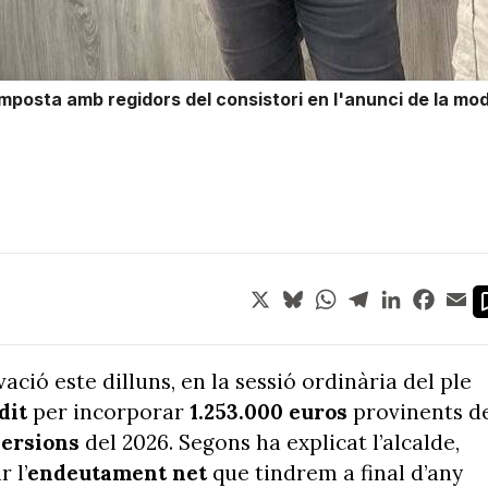
mposta amb regidors del consistori en l'anunci de la modi
X
Bluesky
WhatsApp
Telegram
LinkedIn
Face
Em
ció este dilluns, en la sessió ordinària del ple
dit
per incorporar
1.253.000 euros
provinents d
versions
del 2026. Segons ha explicat l’alcalde,
 l’
endeutament
net
que tindrem a final d’any