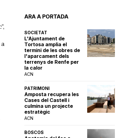
ARA A PORTADA
",
SOCIETAT
L'Ajuntament de
 a
Tortosa amplia el
termini de les obres de
l'aparcament dels
terrenys de Renfe per
la calor
ACN
PATRIMONI
Amposta recupera les
,
Cases del Castell i
culmina un projecte
estratègic
i
ACN
BOSCOS