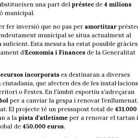
substitueixen una part del
préstec
de
4 milions
ió municipal.
per fer inversió que no pas per
amortitzar
prèstec
’endeutament municipal se situa actualment al
suficient. Esta mesura ha estat possible gràcies
ament d’
Economia
i Finances
de la Generalitat
recursos incorporats
es destinaran a diverses
a ciutadania, que afecten des de les instal·lacions
rritori o Festes. En l'àmbit esportiu s'adreçaran
tbol
per a canviar la gespa i renovar l’enllumenat
at. El projecte té un pressupost total de
431.000
an a la
pista d'atletisme
per a renovar el tartan 
lobal de
450.000 euros
.