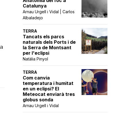
Anatomia del foc a
Catalunya
Arnau Urgell i Vidal | Carlos
Albaladejo
TERRA
Tancats els parcs
naturals dels Ports i de
a
la Serra de Montsant
per l'eclipsi
Natàlia Pinyol
TERRA
Com canvia
temperatura i humitat
en un eclipsi? El
Meteocat enviarà tres
globus sonda
Arnau Urgell i Vidal