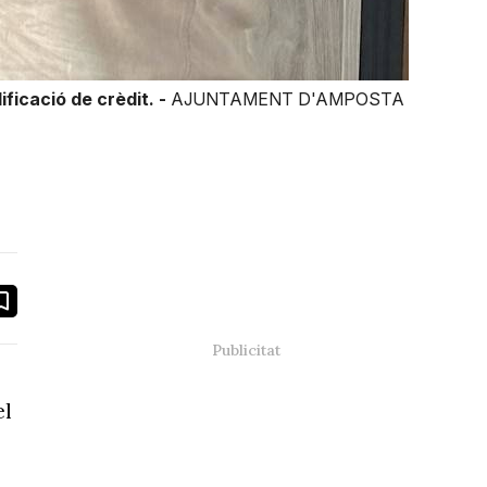
ficació de crèdit. -
AJUNTAMENT D'AMPOSTA
book
ail
el