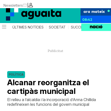
|
Newsletters
ara mateix
08:42
ÚLTIMES NOTÍCIES
SOCIETAT
SUCCESSOS
AGEND
POLÍTICA
Alcanar reorganitza el
cartipàs municipal
El relleu a l’alcaldia i la incorporació d’Anna Chillida
redefineixen les funcions del govern municipal