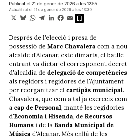
Publicat el 21 de gener de 2026 a les 12:55
Actualitzat el 21 de gener de 2026 a les 13:30
X
Bluesky
WhatsApp
Telegram
LinkedIn
Facebook
Email
Després de l'elecció i presa de
possessió de
Marc Chavalera
com a nou
alcalde d'Alcanar, este dimarts, el batlle
entrant va dictar el corresponent decret
d'alcaldia de
delegació de competències
als regidors i regidores de l'Ajuntament
per reorganitzar el
cartipàs municipal
.
Chavalera, que com a tal ja exerceix com
a
cap de Personal
, manté les regidories
d'
Economia i Hisenda
, de
Recursos
Humans
i de la
Banda Municipal de
Música
d'Alcanar. Més enllà de les