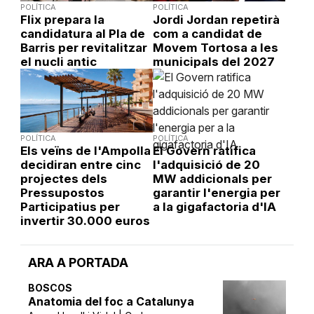
POLÍTICA
POLÍTICA
Flix prepara la
Jordi Jordan repetirà
candidatura al Pla de
com a candidat de
Barris per revitalitzar
Movem Tortosa a les
el nucli antic
municipals del 2027
POLÍTICA
POLÍTICA
Els veïns de l'Ampolla
El Govern ratifica
decidiran entre cinc
l'adquisició de 20
projectes dels
MW addicionals per
Pressupostos
garantir l'energia per
Participatius per
a la gigafactoria d'IA
invertir 30.000 euros
ARA A PORTADA
BOSCOS
Anatomia del foc a Catalunya