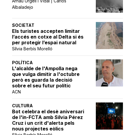
Arnau Urgell i Vidal | Carlos
Albaladejo
SOCIETAT
Els turistes accepten limitar
l’accés en cotxe al Delta si és
per protegir l’espai natural
Sílvia Berbís Morelló
POLÍTICA
L'alcalde de l'Ampolla nega
que vulga dimitir a l'octubre
però es guarda la decisió
sobre el seu futur polític
ACN
CULTURA
Bot celebra el desè aniversari
de l'in-FCTA amb Sílvia Pérez
Cruz i un crit d'alerta pels
nous projectes eòlics
Sílvia Berbís Morelló