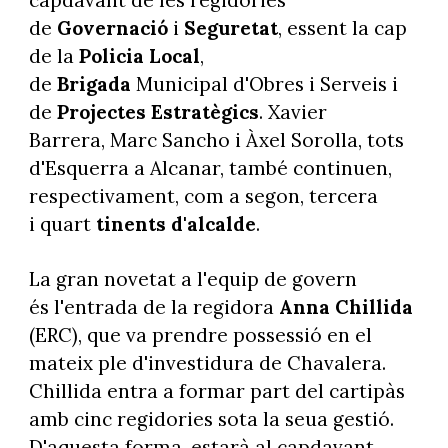
capdavant de les regidories
de
Governació
i
Seguretat
, essent la cap
de la
Policia Local
,
de
Brigada
Municipal d'Obres i Serveis i
de
Projectes Estratègics
. Xavier
Barrera, Marc Sancho i Àxel Sorolla, tots
d'Esquerra a Alcanar, també continuen,
respectivament, com a segon, tercera
i quart
tinents d'alcalde
.
La gran novetat a l'equip de govern
és l'entrada de la regidora
Anna Chillida
(ERC), que va prendre possessió en el
mateix ple d'investidura de Chavalera.
Chillida entra a formar part del cartipàs
amb cinc regidories sota la seua gestió.
D'aquesta forma, estarà al capdavant