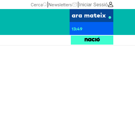
|
|
Iniciar Sessió
Cerca
Newsletters
ara mateix
13:49