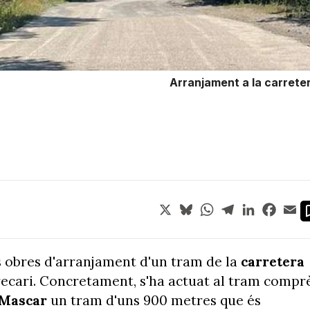
Arranjament a la carreter
X
Bluesky
WhatsApp
Telegram
LinkedIn
Face
Em
s obres d'arranjament d'un tram de la
carretera
recari. Concretament, s'ha actuat al tram compr
Mascar
un tram d'uns 900 metres que és