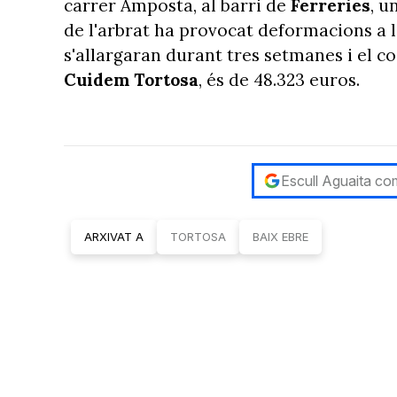
carrer Amposta, al barri de
Ferreries
, u
de l'arbrat ha provocat deformacions a la
s'allargaran durant tres setmanes i el co
Cuidem Tortosa
, és de 48.323 euros.
Escull Aguaita com
ARXIVAT A
TORTOSA
BAIX EBRE