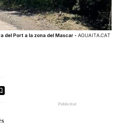
a del Port a la zona del Mascar -
AGUAITA.CAT
book
ail
ès