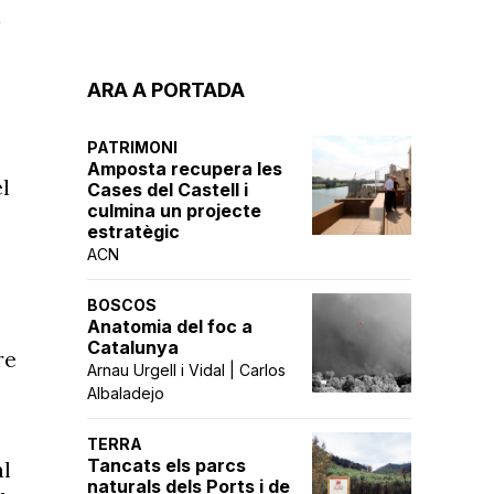
a
ARA A PORTADA
PATRIMONI
Amposta recupera les
l
Cases del Castell i
culmina un projecte
estratègic
ACN
BOSCOS
Anatomia del foc a
Catalunya
re
Arnau Urgell i Vidal | Carlos
Albaladejo
TERRA
Tancats els parcs
al
naturals dels Ports i de