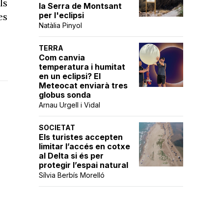
ls
la Serra de Montsant
per l'eclipsi
es
Natàlia Pinyol
TERRA
Com canvia
temperatura i humitat
en un eclipsi? El
Meteocat enviarà tres
globus sonda
Arnau Urgell i Vidal
SOCIETAT
Els turistes accepten
limitar l’accés en cotxe
al Delta si és per
protegir l’espai natural
Sílvia Berbís Morelló