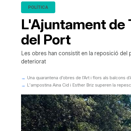
POLÍTICA
L'Ajuntament de T
del Port
Les obres han consistit en la reposició del
deteriorat
Una quarantena d’obres de l’Art i flors als balcons 
L'ampostina Aina Cid i Esther Briz superen la repesc