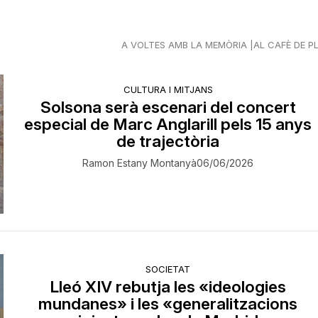
A VOLTES AMB LA MEMÒRIA
AL CAFÈ DE P
CULTURA I MITJANS
Solsona serà escenari del concert
especial de Marc Anglarill pels 15 anys
de trajectòria
Ramon Estany Montanyà
06/06/2026
SOCIETAT
Lleó XIV rebutja les «ideologies
mundanes» i les «generalitzacions