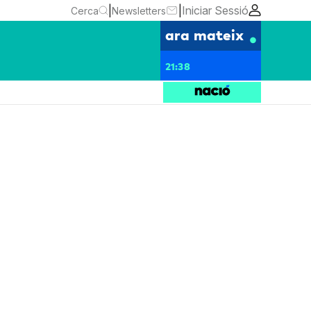
|
|
Iniciar Sessió
Cerca
Newsletters
ara mateix
21:38