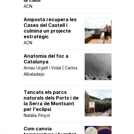
la calor
ACN
Amposta recupera les
Cases del Castell i
culmina un projecte
estratègic
ACN
Anatomia del foc a
Catalunya
Arnau Urgell i Vidal | Carlos
Albaladejo
Tancats els parcs
naturals dels Ports i de
la Serra de Montsant
per l'eclipsi
Natàlia Pinyol
Com canvia