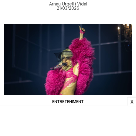
Arnau Urgell i Vidal
21/03/2026
ENTRETENIMENT
X
Bad Gyal converteix el Sant Jordi en una gran
pista de ball a cop de reggaeton i ritmes
caribenys
21/03/2026