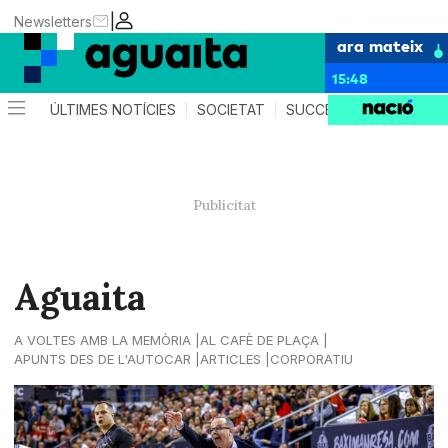
|
Newsletters
ara mateix
15:48
ÚLTIMES NOTÍCIES
SOCIETAT
SUCCESSOS
AGEND
Aguaita
A VOLTES AMB LA MEMÒRIA
AL CAFÈ DE PLAÇA
APUNTS DES DE L'AUTOCAR
ARTICLES
CORPORATIU