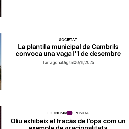
SOCIETAT
La plantilla municipal de Cambrils
convoca una vaga l'1 de desembre
TarragonaDigital
06/11/2025
ECONOMIA
CRÒNICA
Oliu exhibeix el fracàs de l’opa com un
exemple de «racionalitat»