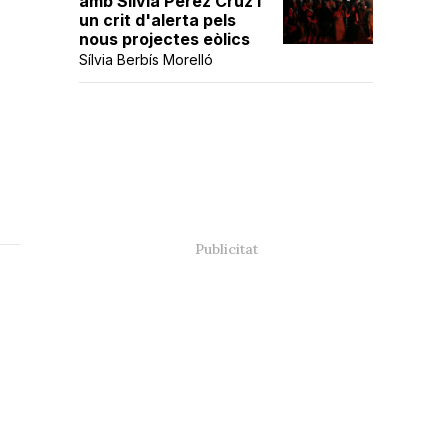
amb Sílvia Pérez Cruz i
un crit d'alerta pels
nous projectes eòlics
Sílvia Berbís Morelló