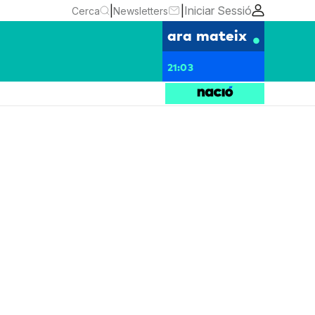
|
|
Iniciar Sessió
Cerca
Newsletters
ara mateix
21:03