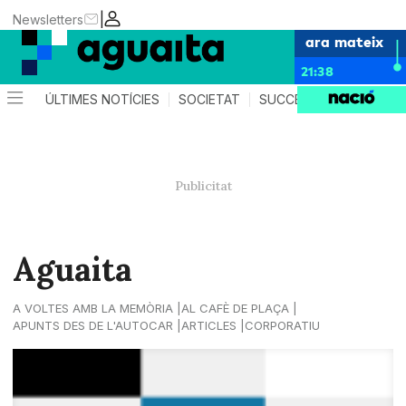
|
Newsletters
ara mateix
21:38
ÚLTIMES NOTÍCIES
SOCIETAT
SUCCESSOS
AGEND
Aguaita
A VOLTES AMB LA MEMÒRIA
AL CAFÈ DE PLAÇA
APUNTS DES DE L'AUTOCAR
ARTICLES
CORPORATIU