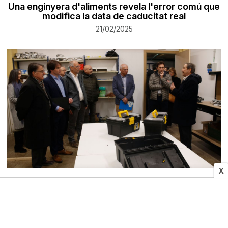
Una enginyera d'aliments revela l'error comú que
modifica la data de caducitat real
21/02/2025
X
SOCIETAT
Ripoll posa en marxa l'Escola d'Oficis de la
comarca
21/02/2025