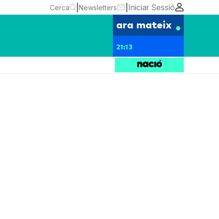
|
|
Iniciar Sessió
Cerca
Newsletters
ara mateix
21:13