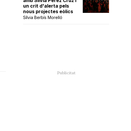
amb Sílvia Pérez Cruz i
un crit d'alerta pels
nous projectes eòlics
Sílvia Berbís Morelló