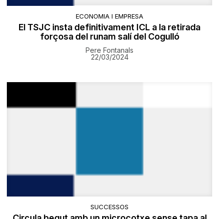
ECONOMIA I EMPRESA
El TSJC insta definitivament ICL a la retirada
forçosa del runam salí del Cogulló
Pere Fontanals
22/03/2024
SUCCESSOS
Circula begut amb un microcotxe sense tapa al