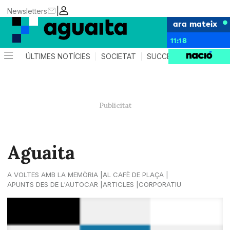
|
Newsletters
ara mateix
11:18
ÚLTIMES NOTÍCIES
SOCIETAT
SUCCESSOS
AGEND
Aguaita
A VOLTES AMB LA MEMÒRIA
AL CAFÈ DE PLAÇA
APUNTS DES DE L'AUTOCAR
ARTICLES
CORPORATIU