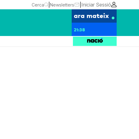
|
|
Iniciar Sessió
Cerca
Newsletters
ara mateix
21:38