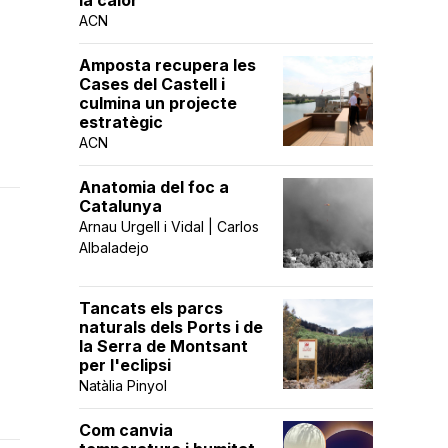
la calor
ACN
Amposta recupera les
Cases del Castell i
culmina un projecte
estratègic
ACN
Anatomia del foc a
Catalunya
Arnau Urgell i Vidal | Carlos
Albaladejo
Tancats els parcs
naturals dels Ports i de
la Serra de Montsant
per l'eclipsi
Natàlia Pinyol
Com canvia