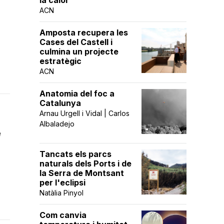
la calor
z
ACN
Amposta recupera les
Cases del Castell i
culmina un projecte
estratègic
ACN
Anatomia del foc a
Catalunya
Arnau Urgell i Vidal | Carlos
Albaladejo
e
Tancats els parcs
naturals dels Ports i de
la Serra de Montsant
per l'eclipsi
Natàlia Pinyol
Com canvia