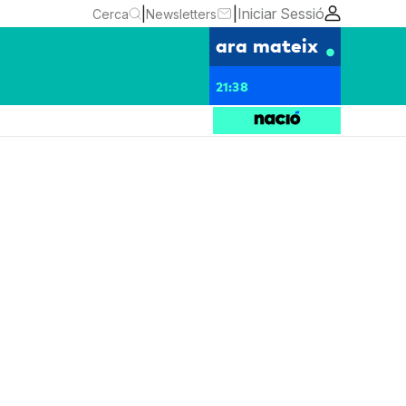
|
|
Iniciar Sessió
Cerca
Newsletters
ara mateix
21:38