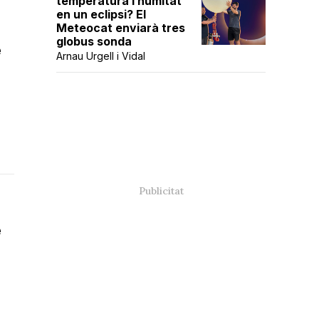
temperatura i humitat
en un eclipsi? El
Meteocat enviarà tres
globus sonda
e
Arnau Urgell i Vidal
e