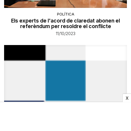
POLÍTICA
Els experts de l'acord de claredat abonen el
referèndum per resoldre el conflicte
11/10/2023
X
SOCIETAT
Reus es desfà de la pista de gel i crea un 'espai