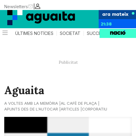
|
Newsletters
ara mateix
21:38
ÚLTIMES NOTÍCIES
SOCIETAT
SUCCESSOS
AGEND
Aguaita
A VOLTES AMB LA MEMÒRIA
AL CAFÈ DE PLAÇA
APUNTS DES DE L'AUTOCAR
ARTICLES
CORPORATIU