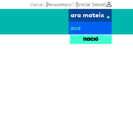
|
|
Iniciar Sessió
Cerca
Newsletters
ara mateix
21:13