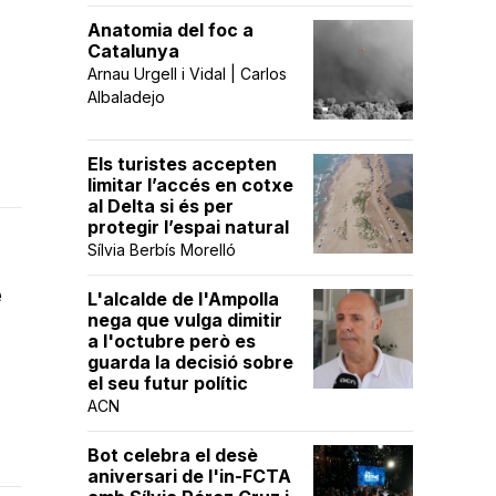
Anatomia del foc a
Catalunya
Arnau Urgell i Vidal | Carlos
Albaladejo
Els turistes accepten
limitar l’accés en cotxe
al Delta si és per
protegir l’espai natural
Sílvia Berbís Morelló
e
L'alcalde de l'Ampolla
nega que vulga dimitir
a l'octubre però es
guarda la decisió sobre
el seu futur polític
ACN
Bot celebra el desè
aniversari de l'in-FCTA