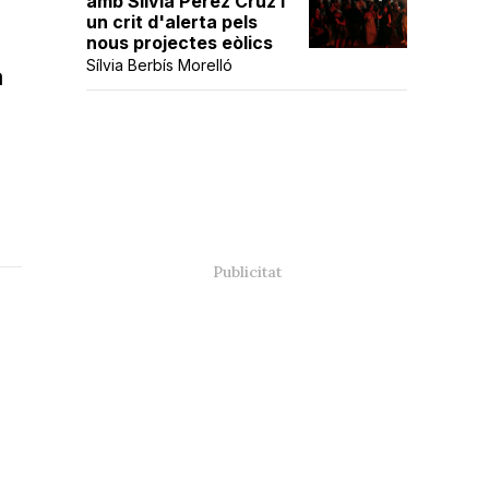
amb Sílvia Pérez Cruz i
un crit d'alerta pels
nous projectes eòlics
Sílvia Berbís Morelló
a