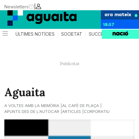
|
Newsletters
ara mateix
18:57
ÚLTIMES NOTÍCIES
SOCIETAT
SUCCESSOS
AGEND
Aguaita
A VOLTES AMB LA MEMÒRIA
AL CAFÈ DE PLAÇA
APUNTS DES DE L'AUTOCAR
ARTICLES
CORPORATIU