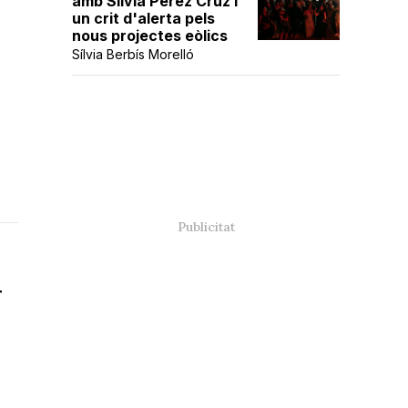
amb Sílvia Pérez Cruz i
un crit d'alerta pels
nous projectes eòlics
Sílvia Berbís Morelló
r