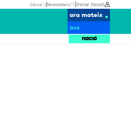
|
|
Iniciar Sessió
Cerca
Newsletters
ara mateix
21:13