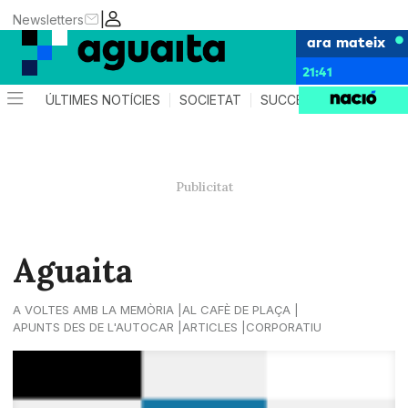
|
Newsletters
ara mateix
21:41
ÚLTIMES NOTÍCIES
SOCIETAT
SUCCESSOS
AGEND
Aguaita
A VOLTES AMB LA MEMÒRIA
AL CAFÈ DE PLAÇA
APUNTS DES DE L'AUTOCAR
ARTICLES
CORPORATIU