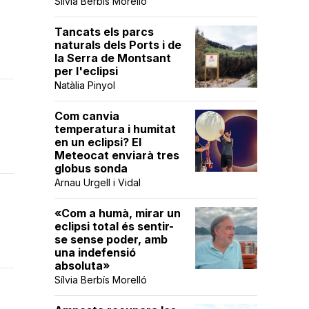
Sílvia Berbís Morelló
Tancats els parcs
naturals dels Ports i de
la Serra de Montsant
per l'eclipsi
Natàlia Pinyol
Com canvia
temperatura i humitat
en un eclipsi? El
Meteocat enviarà tres
globus sonda
Arnau Urgell i Vidal
«Com a humà, mirar un
eclipsi total és sentir-
se sense poder, amb
una indefensió
absoluta»
Sílvia Berbís Morelló