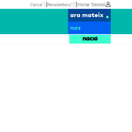
|
|
Iniciar Sessió
Cerca
Newsletters
ara mateix
11:03