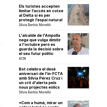
Els turistes accepten
limitar l’accés en cotxe
al Delta si és per
protegir l’espai natural
Sílvia Berbís Morelló
L'alcalde de l'Ampolla
nega que vulga dimitir
a l'octubre però es
guarda la decisió sobre
el seu futur polític
ACN
Bot celebra el desè
aniversari de l'in-FCTA
amb Sílvia Pérez Cruz i
un crit d'alerta pels
nous projectes eòlics
Sílvia Berbís Morelló
«Com a humà, mirar un