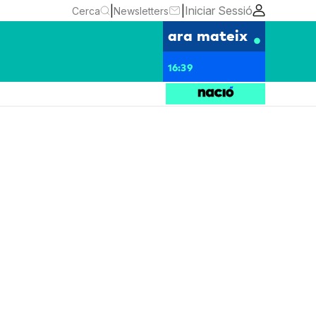
|
|
Iniciar Sessió
Cerca
Newsletters
ara mateix
16:39