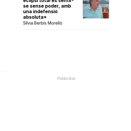
eclipsi total és sentir-
se sense poder, amb
una indefensió
absoluta»
Sílvia Berbís Morelló