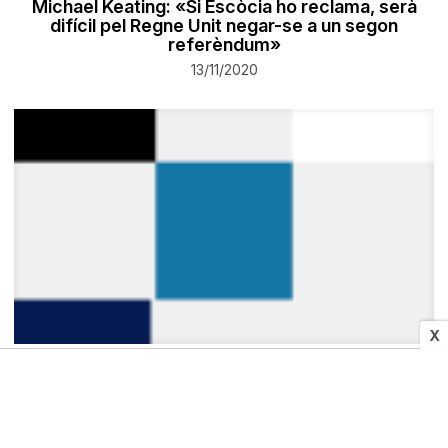
Michael Keating: «Si Escòcia ho reclama, serà
difícil pel Regne Unit negar-se a un segon
referèndum»
13/11/2020
X
SOCIETAT
Mor un gos en l'incendi d'un pis a Lleida
13/11/2020