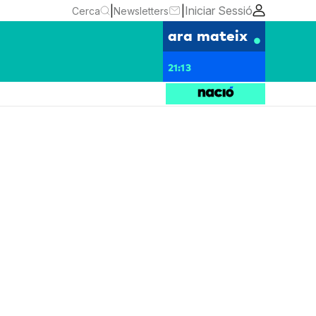
|
|
Iniciar Sessió
Cerca
Newsletters
ara mateix
21:13