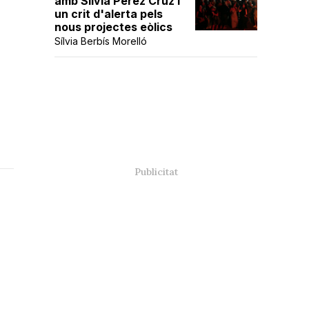
amb Sílvia Pérez Cruz i
un crit d'alerta pels
nous projectes eòlics
Sílvia Berbís Morelló