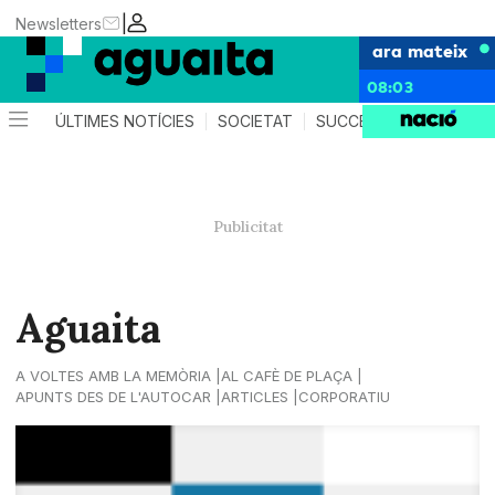
|
Newsletters
ara mateix
08:03
ÚLTIMES NOTÍCIES
SOCIETAT
SUCCESSOS
AGEND
Aguaita
A VOLTES AMB LA MEMÒRIA
AL CAFÈ DE PLAÇA
APUNTS DES DE L'AUTOCAR
ARTICLES
CORPORATIU