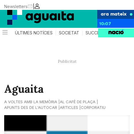
|
Newsletters
ara mateix
10:07
ÚLTIMES NOTÍCIES
SOCIETAT
SUCCESSOS
AGEND
Aguaita
A VOLTES AMB LA MEMÒRIA
AL CAFÈ DE PLAÇA
APUNTS DES DE L'AUTOCAR
ARTICLES
CORPORATIU