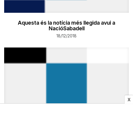
Aquesta és la notícia més llegida avui a
NacióSabadell
18/12/2018
X
SOCIETAT
La novetat de WhatsApp per combatre les «fake