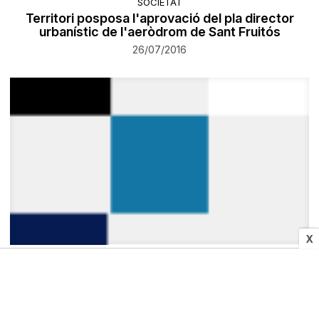
SOCIETAT
Territori posposa l'aprovació del pla director
urbanístic de l'aeròdrom de Sant Fruitós
26/07/2016
X
CULTURA I MITJANS
La trobada de gegants de Sant Julià consolida la
gimcana
26/07/2016