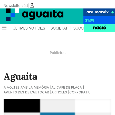
|
Newsletters
ara mateix
21:38
ÚLTIMES NOTÍCIES
SOCIETAT
SUCCESSOS
AGEND
Aguaita
A VOLTES AMB LA MEMÒRIA
AL CAFÈ DE PLAÇA
APUNTS DES DE L'AUTOCAR
ARTICLES
CORPORATIU