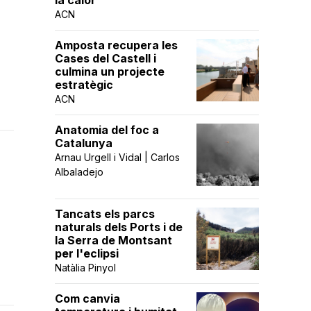
la calor
ACN
Amposta recupera les
Cases del Castell i
culmina un projecte
estratègic
ACN
Anatomia del foc a
Catalunya
Arnau Urgell i Vidal | Carlos
Albaladejo
Tancats els parcs
naturals dels Ports i de
la Serra de Montsant
per l'eclipsi
Natàlia Pinyol
Com canvia