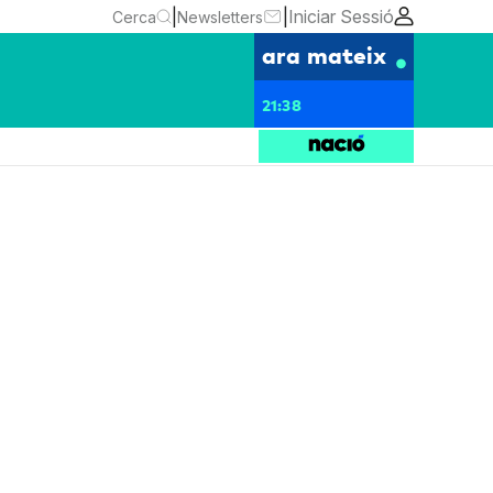
|
|
Iniciar Sessió
Cerca
Newsletters
ara mateix
21:38