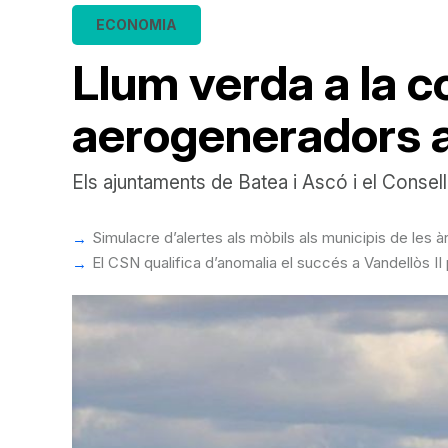
ECONOMIA
Llum verda a la c
aerogeneradors a
Els ajuntaments de Batea i Ascó i el Conse
Simulacre d’alertes als mòbils als municipis de les 
El CSN qualifica d’anomalia el succés a Vandellòs II p