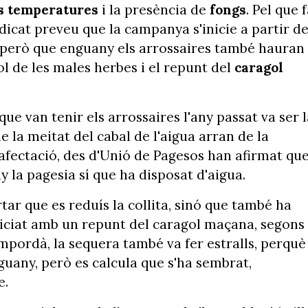
s temperatures
i la presència de
fongs
. Pel que 
indicat preveu que la campanya s'inicie a partir de
 però que enguany els arrossaires també hauran
rol de les males herbes i el repunt del
caragol
 que van tenir els arrossaires l'any passat va ser 
e la meitat del cabal de l'aigua arran de la
afectació, des d'Unió de Pagesos han afirmat qu
 la pagesia sí que ha disposat d'aigua.
ar que es reduís la collita, sinó que també ha
iciat amb un repunt del caragol maçana, segons
Empordà, la sequera també va fer estralls, perquè
uany, però es calcula que s'ha sembrat,
e.