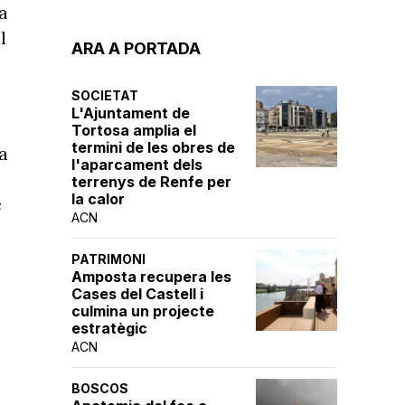
fa
l
ARA A PORTADA
SOCIETAT
L'Ajuntament de
Tortosa amplia el
termini de les obres de
la
l'aparcament dels
terrenys de Renfe per
la calor
e
ACN
PATRIMONI
Amposta recupera les
Cases del Castell i
culmina un projecte
estratègic
ACN
BOSCOS