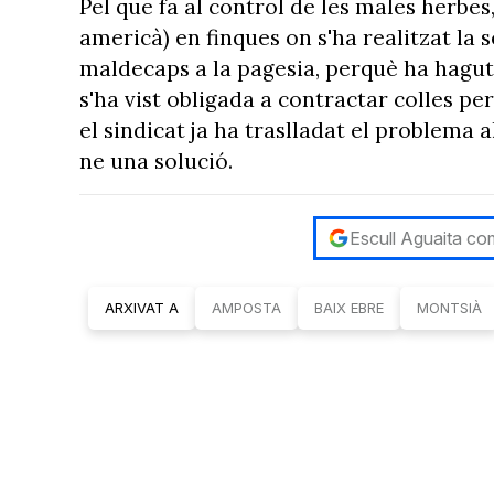
Pel que fa al control de les males herbe
americà) en finques on s'ha realitzat la
maldecaps a la pagesia, perquè ha hagu
s'ha vist obligada a contractar colles pe
el sindicat ja ha traslladat el problema 
ne una solució.
Escull Aguaita com
ARXIVAT A
AMPOSTA
BAIX EBRE
MONTSIÀ