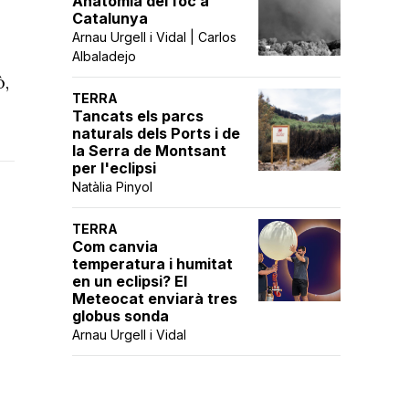
Anatomia del foc a
Catalunya
Arnau Urgell i Vidal | Carlos
Albaladejo
ò,
TERRA
Tancats els parcs
naturals dels Ports i de
la Serra de Montsant
per l'eclipsi
Natàlia Pinyol
TERRA
Com canvia
temperatura i humitat
en un eclipsi? El
Meteocat enviarà tres
globus sonda
Arnau Urgell i Vidal