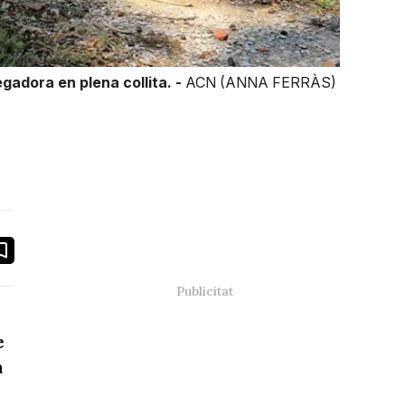
gadora en plena collita. -
ACN (ANNA FERRÀS)
book
ail
e
a