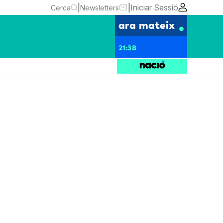
|
|
Iniciar Sessió
Cerca
Newsletters
ara mateix
21:38