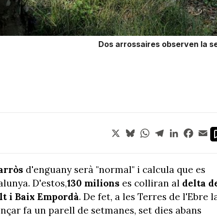
Dos arrossaires observen la se
X
Bluesky
WhatsApp
Telegram
LinkedIn
Face
Em
'arròs
d'enguany serà "normal" i calcula que es
lunya. D'estos,
130 milions
es colliran al
delta d
Alt i Baix Empordà
. De fet, a les Terres de l'Ebre l
çar fa un parell de setmanes, set dies abans