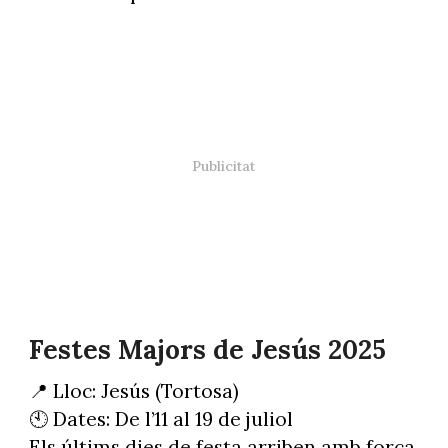
Festes Majors de Jesús 2025
📍 Lloc: Jesús (Tortosa)
🕙 Dates: De l’11 al 19 de juliol
Els últims dies de festa arriben amb força