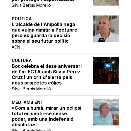
Sílvia Berbís Morelló
POLÍTICA
L'alcalde de l'Ampolla nega
que vulga dimitir a l'octubre
però es guarda la decisió
sobre el seu futur polític
ACN
CULTURA
Bot celebra el desè aniversari
de l'in-FCTA amb Sílvia Pérez
Cruz i un crit d'alerta pels
nous projectes eòlics
Sílvia Berbís Morelló
MEDI AMBIENT
«Com a humà, mirar un eclipsi
total és sentir-se sense
poder, amb una indefensió
absoluta»
Sílvia Berbís Morelló