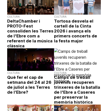
CULTURA
CULTURA
DeltaChamber i
Tortosa desvela el
PROTO-Fest
cartell de la Cinta
consoliden les Terres
2026 i avança els
de l'Ebre com a
primers concerts de
referent de la música
la festa major
clàssica
CULTURA
CULTURA
Què fer el cap de
Camps de treball
setmana del 24 al 26
juvenils recuperen
de juliol a les Terres
trinxeres de la batalla
de l’Ebre?
de l'Ebre a Caseres
per preservar la
memòria històrica